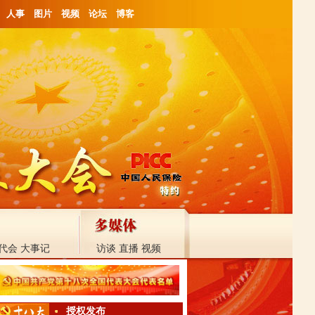
人事
图片
视频
论坛
博客
代会
大事记
访谈
直播
视频
授权发布