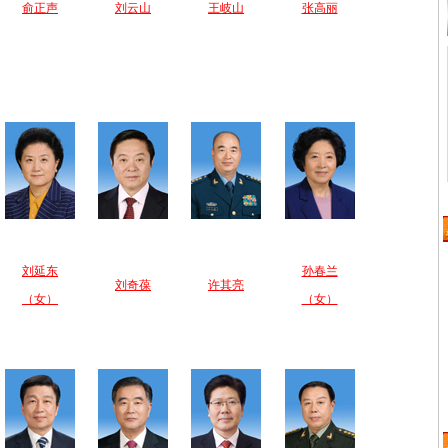
俞正声
刘云山
王岐山
张高丽
刘延东
孙春兰
刘奇葆
许其亮
（女）
（女）