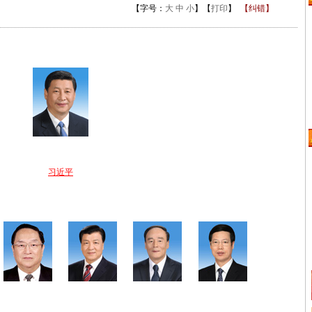
【字号：
大
中
小
】【
打印
】
【纠错】
习近平