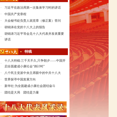
·
习近平在政治局第一次集体学习时的讲话
·
中国共产党章程
·
大会秘书处负责人就党章（修正案）答问
·
胡锦涛在党的十八大上的报告
胡锦涛习近平等会见十八大代表并发表重要
·
讲话
特稿
十八大特稿:三千天不久,只争朝夕——中国开
·
启全面建成小康社会“倒计时”
·
八个民主党派中央主席眼中的中共十八大
·
世界探寻中国发展方向
·
新华社:为全面建成小康社会团结奋斗
·
团结是大局 团结是力量