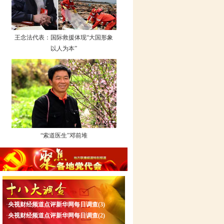
王念法代表：国际救援体现“大国形象
以人为本”
“索道医生”邓前堆
·
央视财经频道点评新华网每日调查(3)
·
央视财经频道点评新华网每日调查(2)