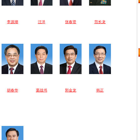
李源潮
汪洋
张春贤
范长龙
胡春华
栗战书
郭金龙
韩正