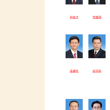
孙政才
李建国
孟建柱
赵乐际