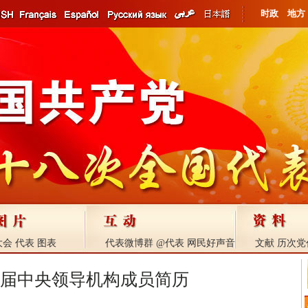
时政
地方
大会
代表
图表
代表微博群
@代表
网民好声音
文献
历次党
届中央领导机构成员简历