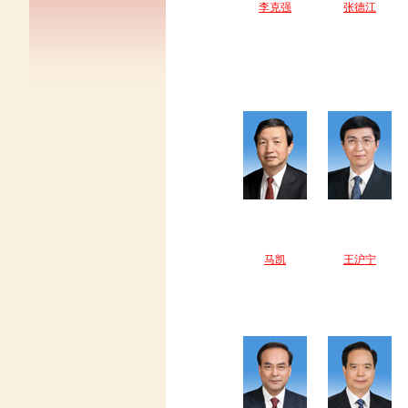
李克强
张德江
马凯
王沪宁