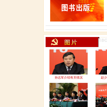
孙志军介绍有关情况
赵少