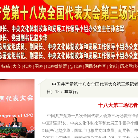
特稿
大会
代表
图表
代表微博群
@代表
网民好声音
文献
历次党代
|
|
|
|
|
|
|
|
|
中国共产党第十八次全国代表大会第三场记者招待
日）15：00举行。
十八大第三场记者
中国共产党第十八次全国代表大会第三场记者招待会于1
中宣部副部长、中央文化体制改革和发展工作领导小
组副书记赵少华，国家广电总局党组成员、副局长、
公室副主任田进，新闻出版总署党组书记、副署长、