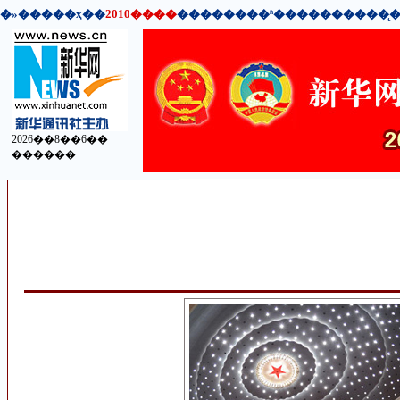
�»�����ҳ
��
2010����
��
����
��
ʱ��
��
����
��
̨
2026��8��6��
������