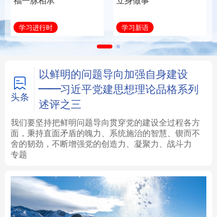
福一脉相承
立身做事
法律
中央文件
金融
汽车
学习进行时
学习新语
食品
人居
信息化
数字经济
学术中国
乡村振兴
银龄
溯源中国
以鲜明的问题导向加强自身建设
——习近平党建思想理论品格系列
城市
旅游
能源
会展
头条
述评之三
彩票
娱乐
时尚
悦读
我们要坚持把鲜明问题导向贯穿党的建设全过程各方
面，秉持直面矛盾的魄力、系统施治的智慧、锲而不
舍的韧劲，不断增强党的创造力、凝聚力、战斗力
公益
一带一路
亚太网
上市公司
专题
文化产业
地方频道