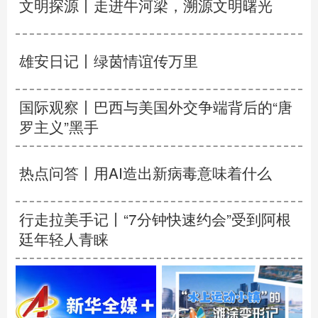
文明探源丨走进牛河梁，溯源文明曙光
雄安日记丨绿茵情谊传万里
国际观察丨
巴西与美国外交争端背后的“唐
罗主义”黑手
热点问答丨用AI造出新病毒意味着什么
行走拉美手记丨“7分钟快速约会”受到阿根
廷年轻人青睐