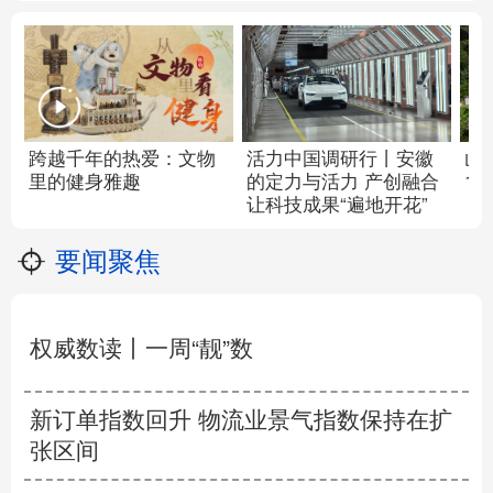
跨越千年的热爱：文物
活力中国调研行丨
安徽
山
里的健身雅趣
的定力与活力
产创融合
1
让科技成果“遍地开花”
要闻聚焦
权威数读丨一周“靓”数
新订单指数回升 物流业景气指数保持在扩
张区间