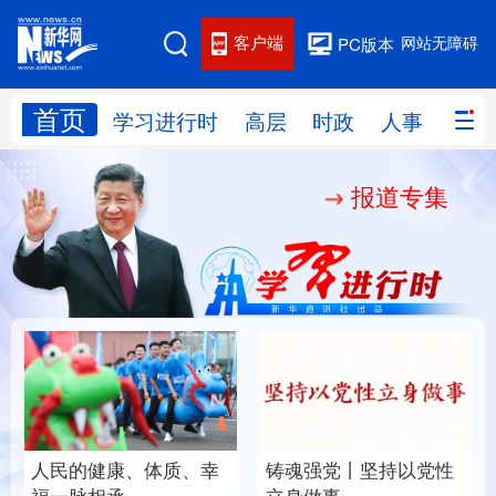
客户端
网站无障碍
PC版本
首页
网站地图
学习进行时
高层
时政
人事
国际
报道专集
学习进行时
高层
时政
人事
国际
财经
网评
港澳
台湾
思客智库
全球连线
教育
科技
科创
量子
体育
文化
书画
健康
军事
人民的健康、体质、幸
铸魂强党丨坚持以党性
访谈
视频
图片
政务