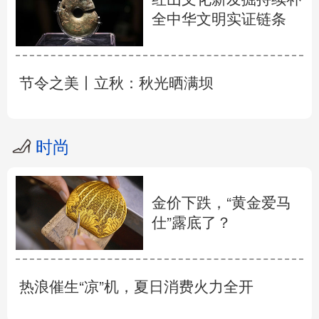
全中华文明实证链条
节令之美丨立秋：秋光晒满坝
时尚
金价下跌，“黄金爱马
仕”露底了？
热浪催生“凉”机，夏日消费火力全开