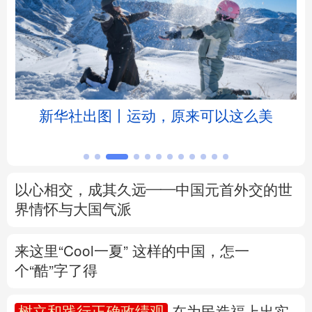
北京
天津
河北
山西
辽宁
吉林
上海
江苏
浙江
安徽
福建
江西
新华社出图丨运动，原来可以这么美
山东
河南
湖北
湖南
广东
广西
海南
重庆
以心相交，成其久远——中国元首外交的世
四川
贵州
云南
西藏
界情怀与大国气派
陕西
甘肃
青海
宁夏
来这里“Cool一夏”
这样的中国，怎一
个“酷”字了得
新疆
内蒙古
黑龙江
树立和践行正确政绩观
在为民造福上出实