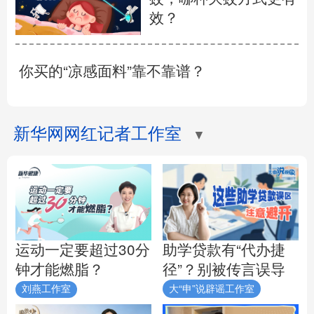
效？
你买的“凉感面料”靠不靠谱？
新华网网红记者工作室
▼
助学贷款有“代办捷
运动一定要超过30分
径”？别被传言误导
钟才能燃脂？
刘燕工作室
大“申”说辟谣工作室