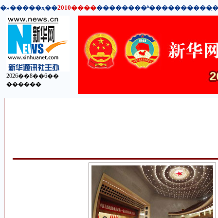
�»�����ҳ
��
2010����
��
����
��
ʱ��
��
����
��
̨
2026��8��6��
������