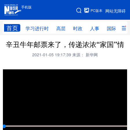
手机版
手机版
PC版本
网站无障碍
网站地图
首页
学习进行时
高层
时政
人事
国际
财
辛丑牛年邮票来了，传递浓浓“家国”情
学习进行时
高层
时政
人事
2021-01-05 19:17:39
来源： 新华网
国际
财经
网评
港澳
台湾
思客智库
全球连线
教育
科技
科创
量子
体育
文化
书画
健康
军事
访谈
视频
图片
政务
法律
中央文件
金融
汽车
食品
人居
信息化
数字经济