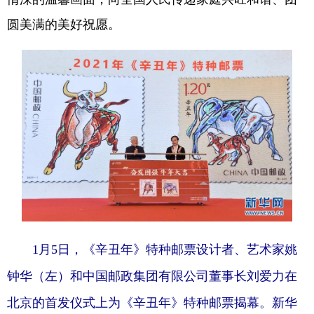
山东
河南
湖北
湖南
圆美满的美好祝愿。
广东
广西
海南
重庆
四川
贵州
云南
西藏
陕西
甘肃
青海
宁夏
新疆
内蒙古
黑龙江
多语种频道
English
Español
Français
عربى
Русский язык
日本語
한국어
1月5日，《辛丑年》特种邮票设计者、艺术家姚
Deutsch
Português
钟华（左）和中国邮政集团有限公司董事长刘爱力在
北京的首发仪式上为《辛丑年》特种邮票揭幕。新华