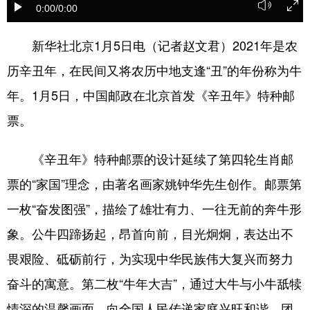
0:00
/0:00
学术中国
乡村振兴
银龄
溯源中国
新华社北京1月5日电（记者赵文君）2021年是农
城市
旅游
能源
会展
历辛丑年，在民间又将农历中地支逢“丑”的年份称为牛
彩票
娱乐
时尚
悦读
年。1月5日，中国邮政在北京首发《辛丑年》特种邮
公益
一带一路
亚太网
上市公司
票。
文化产业
《辛丑年》特种邮票的设计延续了第四轮生肖邮
票的“家国”理念，由著名画家姚钟华先生创作。邮票第
地方频道
一枚“奋发图强”，描绘了雄壮有力、一往无前的奔牛形
北京
天津
河北
山西
象。公牛四蹄扬起，昂首向前，目光炯炯，表达出不
畏艰险、砥砺前行，为实现中华民族伟大复兴而努力
辽宁
吉林
上海
江苏
奋斗的寓意。第二枚“牛年大吉”，通过大牛与小牛舐犊
浙江
安徽
福建
江西
情深的温馨画面，向全国人民传递家庭兴旺和谐、团