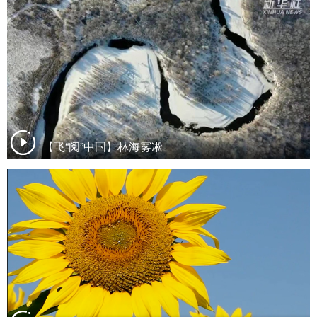
【飞“阅”中国】林海雾凇