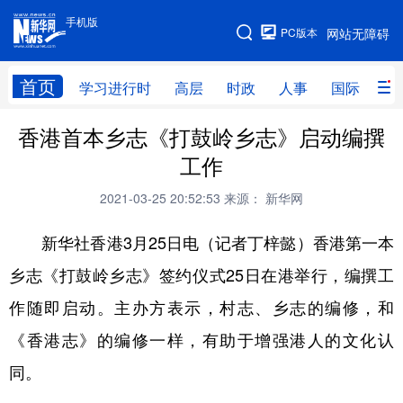
手机版
手机版
PC版本
网站无障碍
网站地图
首页
学习进行时
高层
时政
人事
国际
财
香港首本乡志《打鼓岭乡志》启动编撰
学习进行时
高层
时政
人事
工作
国际
财经
网评
港澳
2021-03-25 20:52:53
来源： 新华网
台湾
思客智库
全球连线
教育
新华社香港3月25日电（记者丁梓懿）香港第一本
科技
科创
量子
体育
乡志《打鼓岭乡志》签约仪式25日在港举行，编撰工
文化
书画
健康
军事
作随即启动。主办方表示，村志、乡志的编修，和
访谈
视频
图片
政务
《香港志》的编修一样，有助于增强港人的文化认
法律
中央文件
金融
汽车
同。
食品
人居
信息化
数字经济