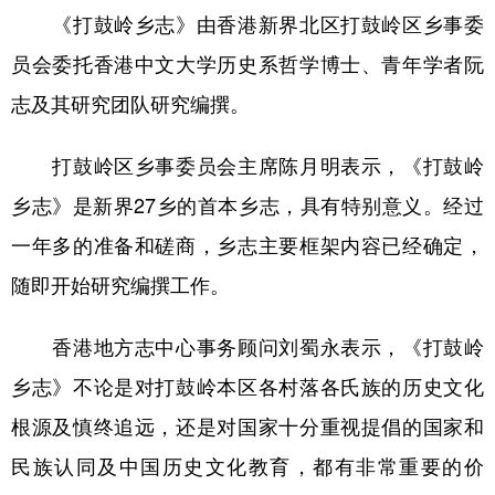
《打鼓岭乡志》由香港新界北区打鼓岭区乡事委
学术中国
乡村振兴
银龄
溯源中国
员会委托香港中文大学历史系哲学博士、青年学者阮
城市
旅游
能源
会展
志及其研究团队研究编撰。
彩票
娱乐
时尚
悦读
打鼓岭区乡事委员会主席陈月明表示，《打鼓岭
公益
一带一路
亚太网
上市公司
乡志》是新界27乡的首本乡志，具有特别意义。经过
文化产业
一年多的准备和磋商，乡志主要框架内容已经确定，
随即开始研究编撰工作。
地方频道
香港地方志中心事务顾问刘蜀永表示，《打鼓岭
北京
天津
河北
山西
乡志》不论是对打鼓岭本区各村落各氏族的历史文化
辽宁
吉林
上海
江苏
根源及慎终追远，还是对国家十分重视提倡的国家和
浙江
安徽
福建
江西
民族认同及中国历史文化教育，都有非常重要的价