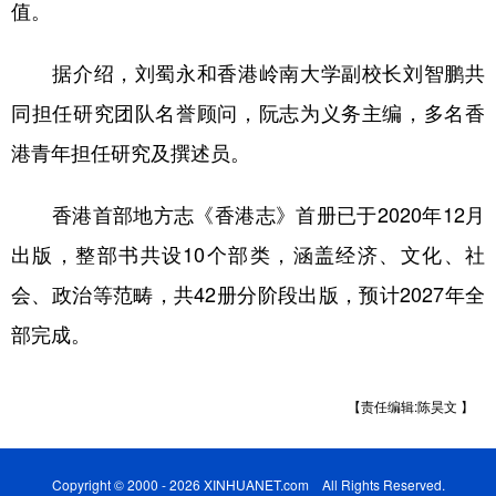
值。
山东
河南
湖北
湖南
广东
广西
海南
重庆
据介绍，刘蜀永和香港岭南大学副校长刘智鹏共
四川
贵州
云南
西藏
同担任研究团队名誉顾问，阮志为义务主编，多名香
陕西
甘肃
青海
宁夏
港青年担任研究及撰述员。
新疆
内蒙古
黑龙江
香港首部地方志《香港志》首册已于2020年12月
出版，整部书共设10个部类，涵盖经济、文化、社
多语种频道
会、政治等范畴，共42册分阶段出版，预计2027年全
English
Español
Français
عربى
部完成。
Русский язык
日本語
한국어
【责任编辑:陈昊文 】
Deutsch
Português
Copyright © 2000 - 2026 XINHUANET.com All Rights Reserved.