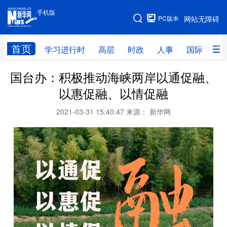
手机版
手机版
PC版本
网站无障碍
网站地图
首页
学习进行时
高层
时政
人事
国际
财
国台办：积极推动海峡两岸以通促融、
学习进行时
高层
时政
人事
以惠促融、以情促融
国际
财经
网评
港澳
2021-03-31 15:40:47
来源： 新华网
台湾
思客智库
全球连线
教育
科技
科创
量子
体育
文化
书画
健康
军事
访谈
视频
图片
政务
法律
中央文件
金融
汽车
食品
人居
信息化
数字经济