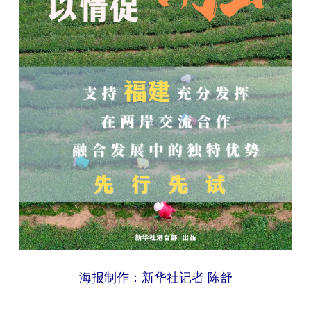
学术中国
乡村振兴
银龄
溯源中国
城市
旅游
能源
会展
彩票
娱乐
时尚
悦读
公益
一带一路
亚太网
上市公司
文化产业
地方频道
北京
天津
河北
山西
辽宁
吉林
上海
江苏
海报制作：新华社记者 陈舒
浙江
安徽
福建
江西