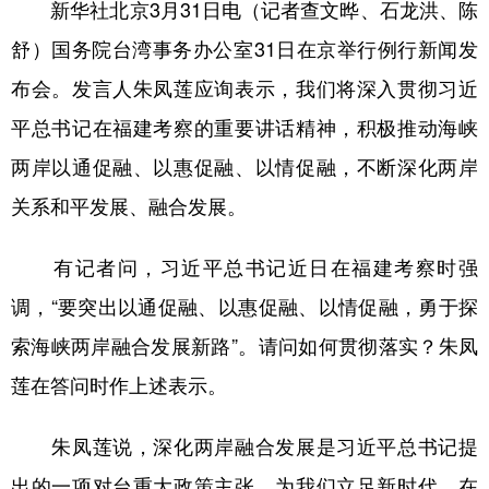
新华社北京3月31日电（记者查文晔、石龙洪、陈
山东
河南
湖北
湖南
舒）国务院台湾事务办公室31日在京举行例行新闻发
广东
广西
海南
重庆
布会。发言人朱凤莲应询表示，我们将深入贯彻习近
四川
贵州
云南
西藏
平总书记在福建考察的重要讲话精神，积极推动海峡
陕西
甘肃
青海
宁夏
两岸以通促融、以惠促融、以情促融，不断深化两岸
新疆
内蒙古
黑龙江
关系和平发展、融合发展。
有记者问，习近平总书记近日在福建考察时强
多语种频道
调，“要突出以通促融、以惠促融、以情促融，勇于探
English
Español
Français
عربى
索海峡两岸融合发展新路”。请问如何贯彻落实？朱凤
Русский язык
日本語
한국어
莲在答问时作上述表示。
Deutsch
Português
朱凤莲说，深化两岸融合发展是习近平总书记提
出的一项对台重大政策主张，为我们立足新时代、在