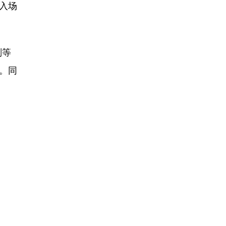
入场
剂等
。同