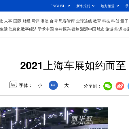
ENGLISH
新华报刊
地方频道
承
政
人事
国际
财经
网评
港澳
台湾
思客智库
全球连线
教育
科技
科创
量子
生活
信息化
数字经济
学术中国
乡村振兴
银龄
溯源中国
城市
旅游
能源
会
2021上海车展如约而至
字体：
小
中
大
分享到：