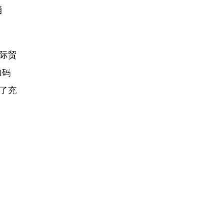
消
际贸
加码
了充