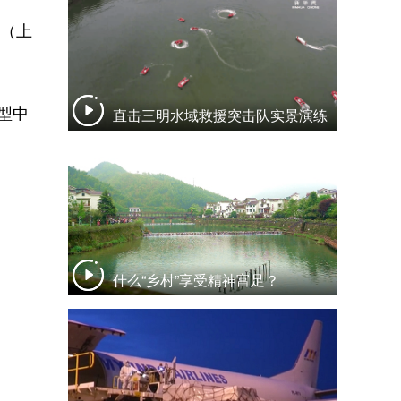
心（上
型中
直击三明水域救援突击队实景演练
什么“乡村”享受精神富足？