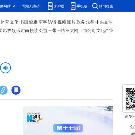
建网站
网站无障碍
客户端
手机版
站内搜索
体育
文化
书画
健康
军事
访谈
视频
图片
政务
法律
中央文件
展
彩票
娱乐
时尚
悦读
公益
一带一路
亚太网
上市公司
文化产业