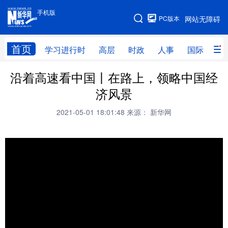
手机版
手机版
PC版本
网站无障碍
网站地图
首页
学习进行时
高层
时政
人事
国际
财
沿着高速看中国丨在路上，领略中国经
学习进行时
高层
时政
人事
济风景
国际
财经
网评
港澳
2021-05-01 18:01:48
来源： 新华网
台湾
思客智库
全球连线
教育
科技
科创
量子
体育
文化
书画
健康
军事
访谈
视频
图片
政务
法律
中央文件
金融
汽车
食品
人居
信息化
数字经济