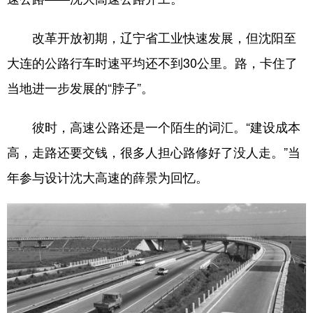
山东
河南
湖北
湖南
广东
广西
海南
重庆
改革开放初期，辽宁省工业快速发展，但沈阳至
大连的公路行车时速平均还不到30公里。路，卡住了
四川
贵州
云南
西藏
当地进一步发展的“脖子”。
陕西
甘肃
青海
宁夏
新疆
内蒙古
黑龙江
彼时，高速公路还是一个陌生的词汇。“建设成本
高，走路还要交钱，很多人担心路修好了没人走。”当
多语种频道
年参与设计沈大高速的薛景为回忆。
English
Español
Français
عربى
Русский язык
日本語
한국어
Deutsch
Português