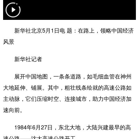
学术中国
乡村振兴
银龄
溯源中国
城市
旅游
能源
会展
新华社北京5月1日电 题：在路上，领略中国经济
彩票
娱乐
时尚
悦读
风景
公益
一带一路
亚太网
上市公司
新华社记者
文化产业
展开中国地图，一条条道路，如毛细血管在神州
大地延伸、铺展。其中，粗壮线条绘就的高速公路如
地方频道
主动脉，它们压缩时空、连接城市，助力中国经济加
北京
天津
河北
山西
速向前。
辽宁
吉林
上海
江苏
1984年6月27日，东北大地，大陆兴建最早的高
浙江
安徽
福建
江西
速公路——沈大高速公路开工。