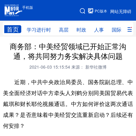
手机版
手机版
PC版本
网站无障碍
网站地图
首页
学习进行时
高层
时政
人事
国际
财
商务部：中美经贸领域已开始正常沟
学习进行时
高层
时政
人事
通，将共同努力务实解决具体问题
国际
财经
网评
港澳
2021-06-03 15:15:54
来源： 新华社微博
台湾
思客智库
全球连线
教育
近期，中共中央政治局委员、国务院副总理、中
科技
科创
量子
体育
美全面经济对话中方牵头人刘鹤分别同美国贸易代表
文化
书画
健康
军事
戴琪和财长耶伦视频通话。中方如何评价这两次通话
访谈
视频
图片
政务
成果？是否意味着中美经贸交流重新启动？后续还有
法律
中央文件
金融
汽车
何安排？
食品
人居
信息化
数字经济