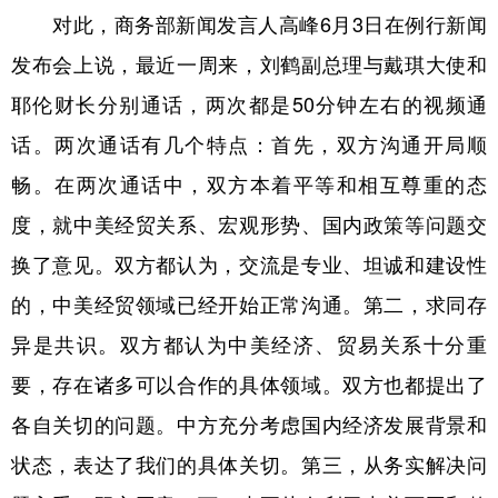
对此，商务部新闻发言人高峰6月3日在例行新闻
学术中国
乡村振兴
银龄
溯源中国
发布会上说，最近一周来，刘鹤副总理与戴琪大使和
城市
旅游
能源
会展
耶伦财长分别通话，两次都是50分钟左右的视频通
彩票
娱乐
时尚
悦读
话。两次通话有几个特点：首先，双方沟通开局顺
畅。在两次通话中，双方本着平等和相互尊重的态
公益
一带一路
亚太网
上市公司
度，就中美经贸关系、宏观形势、国内政策等问题交
文化产业
换了意见。双方都认为，交流是专业、坦诚和建设性
的，中美经贸领域已经开始正常沟通。第二，求同存
地方频道
异是共识。双方都认为中美经济、贸易关系十分重
北京
天津
河北
山西
要，存在诸多可以合作的具体领域。双方也都提出了
辽宁
吉林
上海
江苏
各自关切的问题。中方充分考虑国内经济发展背景和
浙江
安徽
福建
江西
状态，表达了我们的具体关切。第三，从务实解决问