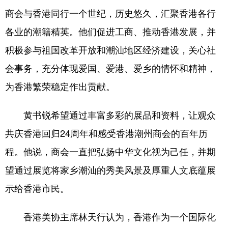
商会与香港同行一个世纪，历史悠久，汇聚香港各行
学术中国
乡村振兴
银龄
溯源中国
各业的潮籍精英。他们促进工商、推动香港发展，并
城市
旅游
能源
会展
积极参与祖国改革开放和潮汕地区经济建设，关心社
彩票
娱乐
时尚
悦读
会事务，充分体现爱国、爱港、爱乡的情怀和精神，
公益
一带一路
亚太网
上市公司
为香港繁荣稳定作出贡献。
文化产业
黄书锐希望通过丰富多彩的展品和资料，让观众
共庆香港回归24周年和感受香港潮州商会的百年历
地方频道
程。他说，商会一直把弘扬中华文化视为己任，并期
北京
天津
河北
山西
望通过展览将家乡潮汕的秀美风景及厚重人文底蕴展
示给香港市民。
辽宁
吉林
上海
江苏
浙江
安徽
福建
江西
香港美协主席林天行认为，香港作为一个国际化