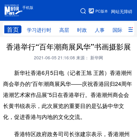
手机版
手机版
PC版本
网站无障碍
网站地图
首页
学习进行时
高层
时政
人事
国际
财
香港举行“百年潮商展风华”书画摄影展
学习进行时
高层
时政
人事
2021-06-05 21:16:08
来源： 新华网
国际
财经
网评
港澳
新华社香港6月5日电（记者王旭 王茜）香港潮州
台湾
思客智库
全球连线
教育
商会举办的“百年潮商展风华——庆祝香港回归24周年
科技
科创
量子
体育
港潮艺术家作品展”5日在香港举行。香港潮州商会会
文化
书画
健康
军事
长黄书锐表示，此次展览的重要目的是弘扬中华文
访谈
视频
图片
政务
化，促进香港与内地的文化交流。
法律
中央文件
金融
汽车
香港特区政府政务司司长张建宗表示，香港潮州
食品
人居
信息化
数字经济