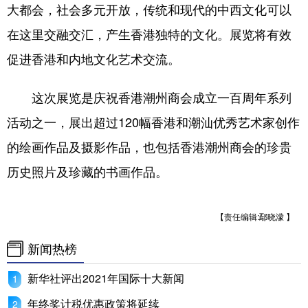
山东
河南
湖北
湖南
大都会，社会多元开放，传统和现代的中西文化可以
在这里交融交汇，产生香港独特的文化。展览将有效
广东
广西
海南
重庆
促进香港和内地文化艺术交流。
四川
贵州
云南
西藏
陕西
甘肃
青海
宁夏
这次展览是庆祝香港潮州商会成立一百周年系列
活动之一，展出超过120幅香港和潮汕优秀艺术家创作
新疆
内蒙古
黑龙江
的绘画作品及摄影作品，也包括香港潮州商会的珍贵
历史照片及珍藏的书画作品。
多语种频道
English
Español
Français
عربى
【责任编辑:鄢晓濛 】
Русский язык
日本語
한국어
新闻热榜
Deutsch
Português
新华社评出2021年国际十大新闻
年终奖计税优惠政策将延续