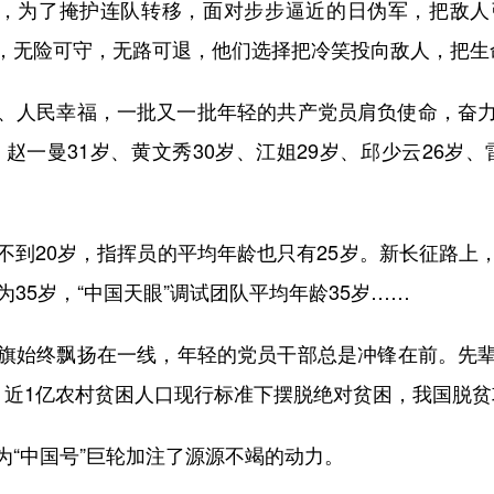
士，为了掩护连队转移，面对步步逼近的日伪军，把敌
，无险可守，无路可退，他们选择把冷笑投向敌人，把生
人民幸福，一批又一批年轻的共产党员肩负使命，奋力
赵一曼31岁、黄文秀30岁、江姐29岁、邱少云26岁、
20岁，指挥员的平均年龄也只有25岁。新长征路上
35岁，“中国天眼”调试团队平均年龄35岁……
始终飘扬在一线，年轻的党员干部总是冲锋在前。先辈
，近1亿农村贫困人口现行标准下摆脱绝对贫困，我国脱
中国号”巨轮加注了源源不竭的动力。