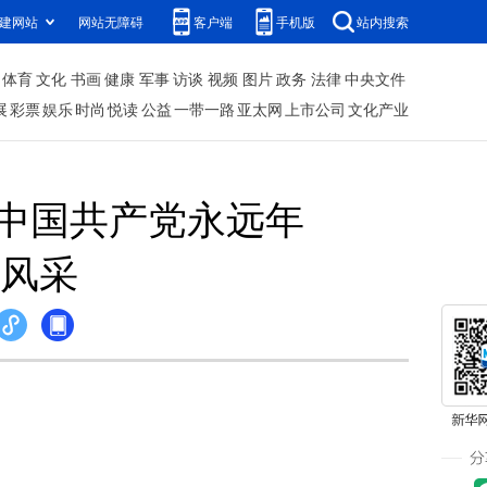
建网站
网站无障碍
客户端
手机版
站内搜索
体育
文化
书画
健康
军事
访谈
视频
图片
政务
法律
中央文件
展
彩票
娱乐
时尚
悦读
公益
一带一路
亚太网
上市公司
文化产业
让中国共产党永远年
春风采