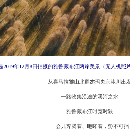
是2019年12月8日拍摄的雅鲁藏布江两岸美景（无人机照
从喜马拉雅山北麓杰玛央宗冰川出
一路收集沿途的溪河之水
雅鲁藏布江时宽时狭
一会儿奔腾着、咆哮着，势不可挡