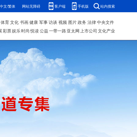
中文/繁体
网站无障碍
客户端
手机版
站内搜索
体育
文化
书画
健康
军事
访谈
视频
图片
政务
法律
中央文件
展
彩票
娱乐
时尚
悦读
公益
一带一路
亚太网
上市公司
文化产业