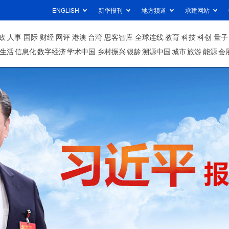
ENGLISH
新华报刊
地方频道
承建网站
政
人事
国际
财经
网评
港澳
台湾
思客智库
全球连线
教育
科技
科创
量子
生活
信息化
数字经济
学术中国
乡村振兴
银龄
溯源中国
城市
旅游
能源
会