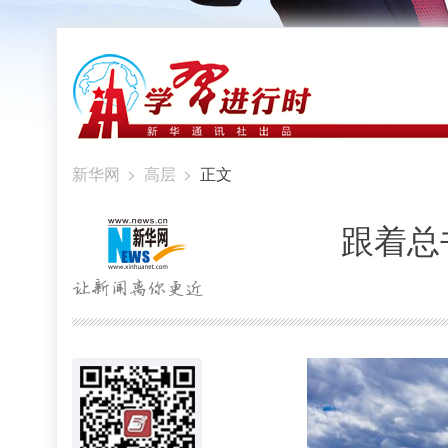
新华网
>
高层
>
正文
跟着总