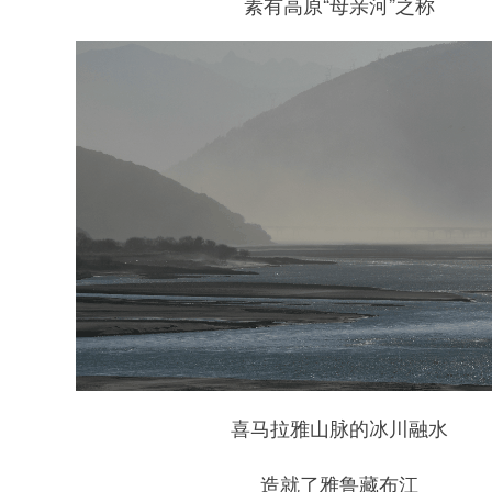
素有高原“母亲河”之称
喜马拉雅山脉的冰川融水
造就了雅鲁藏布江