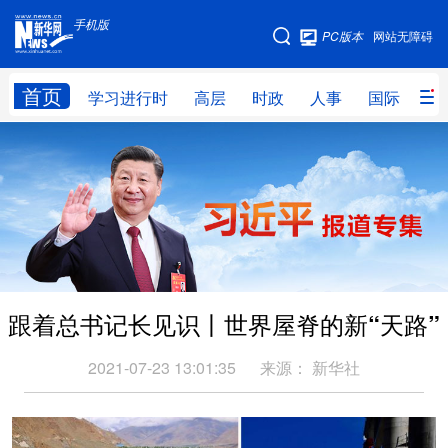
手机版
手机版
PC版本
网站无障碍
网站地图
首页
学习进行时
高层
时政
人事
国际
财
学习进行时
高层
时政
人事
国际
财经
网评
港澳
台湾
思客智库
全球连线
教育
科技
科创
量子
体育
跟着总书记长见识丨世界屋脊的新“天路”
文化
书画
健康
军事
访谈
视频
图片
政务
2021-07-23 13:01:35
来源：
新华社
法律
中央文件
金融
汽车
食品
人居
信息化
数字经济