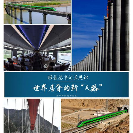
学术中国
乡村振兴
银龄
溯源中国
城市
旅游
能源
会展
彩票
娱乐
时尚
悦读
公益
一带一路
亚太网
上市公司
文化产业
地方频道
北京
天津
河北
山西
辽宁
吉林
上海
江苏
浙江
安徽
福建
江西