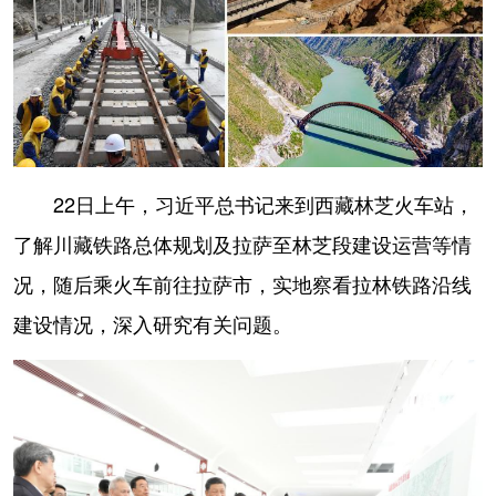
山东
河南
湖北
湖南
广东
广西
海南
重庆
四川
贵州
云南
西藏
陕西
甘肃
青海
宁夏
新疆
内蒙古
黑龙江
22日上午，习近平总书记来到西藏林芝火车站，
了解川藏铁路总体规划及拉萨至林芝段建设运营等情
多语种频道
况，随后乘火车前往拉萨市，实地察看拉林铁路沿线
建设情况，深入研究有关问题。
English
Español
Français
عربى
Русский язык
日本語
한국어
Deutsch
Português