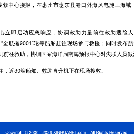
搜救中心接报，在惠州市惠东县港口外海风电施工海域，一
即启动应急响应，协调救助力量前往救助遇险人员。协
26”轮、“金航拖9001”轮等船舶赶往现场参与救援；同时
机前往救助，协调国家海洋局南海预报中心对失联人员做
，近30艘船舶、救助直升机正在现场搜救。
Copyright © 2000 - 2026 XINHUANET.com All Rights Reserved.