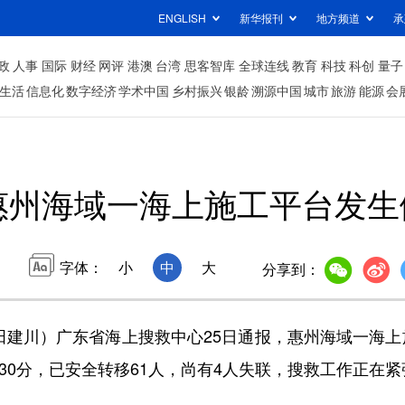
ENGLISH
新华报刊
地方频道
承
政
人事
国际
财经
网评
港澳
台湾
思客智库
全球连线
教育
科技
科创
量子
生活
信息化
数字经济
学术中国
乡村振兴
银龄
溯源中国
城市
旅游
能源
会
惠州海域一海上施工平台发生倾
字体：
小
中
大
分享到：
川）广东省海上搜救中心25日通报，惠州海域一海上施工
时30分，已安全转移61人，尚有4人失联，搜救工作正在