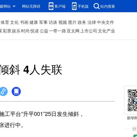
建网站
网站无障碍
客户端
手机版
站内搜索
体育
文化
书画
健康
军事
访谈
视频
图片
政务
法律
中央文件
展
彩票
娱乐
时尚
悦读
公益
一带一路
亚太网
上市公司
文化产业
斜 4人失联
平台“升平001”25日发生倾斜，
紧张进行中。