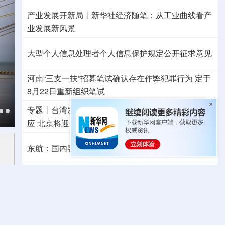
产业发展开新局丨
新华社经济随笔：从工业曲线看产
业发展新风景
大型个人信息处理者个人信息保护规定公开征求意见
河南“三支一扶”招募笔试确认存在作弊犯罪行为
定于
8月22日重新组织笔试
专题丨
台湾发布“白海豚”海上警报
浙江防台风Ⅲ级响
应
北京将迎短时强降水
河北暴雨Ⅳ级应急响应
东航：国内客票提前14天免费退改
外交部发言人就日本主流民意鲜明反核立场等答问
“声动”二十四节气·立秋
哪些地方依然高温持续？