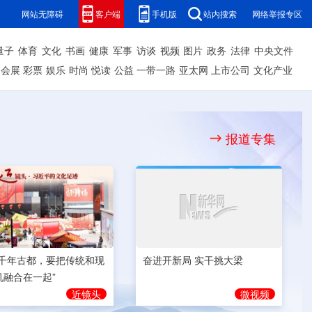
网站无障碍
客户端
手机版
站内搜索
网络举报专区
量子
体育
文化
书画
健康
军事
访谈
视频
图片
政务
法律
中央文件
会展
彩票
娱乐
时尚
悦读
公益
一带一路
亚太网
上市公司
文化产业
报道专集
奋进开新局 实干挑大梁
为千年古都，要把传统和现
机融合在一起”
微视频
近镜头