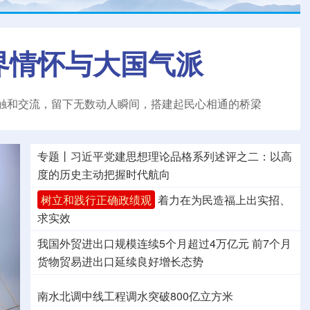
界情怀与大国气派
触和交流，留下无数动人瞬间，搭建起民心相通的桥梁
专题丨
习近平党建思想理论品格系列述评之二：以高
度的历史主动把握时代航向
树立和践行正确政绩观
着力在为民造福上出实招、
求实效
我国外贸进出口规模连续5个月超过4万亿元
前7个月
货物贸易进出口延续良好增长态势
南水北调中线工程调水突破800亿立方米