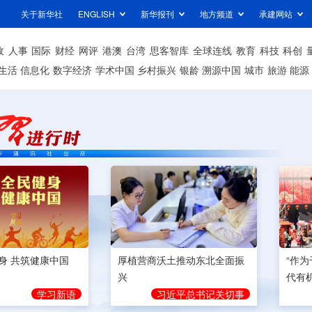
关于新华社
ENGLISH
新华报刊
地方频道
承建网站
政
人事
国际
财经
网评
港澳
台湾
思客智库
全球连线
教育
科技
科创
生活
信息化
数字经济
学术中国
乡村振兴
银龄
溯源中国
城市
旅游
能源
身 共筑健康中国
厚植营商沃土推动东北全面振
“作
兴
代有
学习新语
习近平总书记关切事