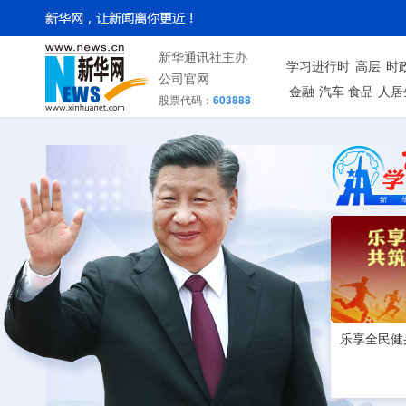
新华通讯社主办
学习进行时
高层
时
公司官网
金融
汽车
食品
人居
股票代码：
603888
乐享全民健