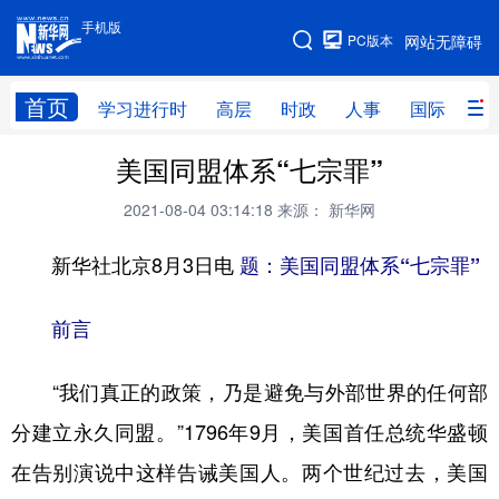
手机版
手机版
PC版本
网站无障碍
网站地图
首页
学习进行时
高层
时政
人事
国际
财
美国同盟体系“七宗罪”
学习进行时
高层
时政
人事
2021-08-04 03:14:18
来源： 新华网
国际
财经
网评
港澳
新华社北京8月3日电
台湾
思客智库
题：美国同盟体系“七宗罪”
全球连线
教育
科技
科创
量子
体育
前言
文化
书画
健康
军事
“我们真正的政策，乃是避免与外部世界的任何部
访谈
视频
图片
政务
分建立永久同盟。”1796年9月，美国首任总统华盛顿
法律
中央文件
金融
汽车
在告别演说中这样告诫美国人。两个世纪过去，美国
食品
人居
信息化
数字经济