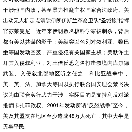
干涉他国内政，甚至暴力推翻主权国家合法政府。美
出动无人机定点清除伊朗伊斯兰革命卫队“圣城旅”指挥
官苏莱曼尼；近年来伊朗数名核科学家被刺杀，背后
都有美以共谋的影子；美纵容以色列对叙利亚、黎巴
嫩等国发动空袭，严重侵犯有关国家主权；美默许土
耳其入侵叙利亚，对土借反恐之名打击叙境内库尔德
武装、入侵叙北部地区听之任之。利比亚战争中，
美、英、法、加拿大等国以执行联合国安理会禁飞决
议为由联合实行武力干涉，实际目的是支持利反对派
推翻卡扎菲政权。2001年发动所谓“反恐战争”至今，
美及其盟友在地区至少造成48万人死亡，其中大半是
无辜平民。