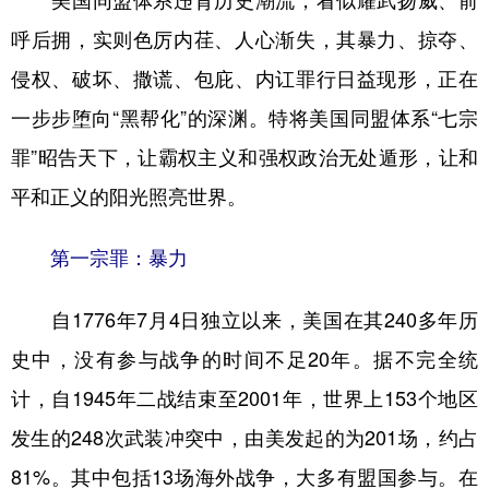
山东
河南
湖北
湖南
呼后拥，实则色厉内荏、人心渐失，其暴力、掠夺、
广东
广西
海南
重庆
侵权、破坏、撒谎、包庇、内讧罪行日益现形，正在
四川
贵州
云南
西藏
一步步堕向“黑帮化”的深渊。特将美国同盟体系“七宗
陕西
甘肃
青海
宁夏
罪”昭告天下，让霸权主义和强权政治无处遁形，让和
新疆
内蒙古
黑龙江
平和正义的阳光照亮世界。
第一宗罪：暴力
多语种频道
自1776年7月4日独立以来，美国在其240多年历
English
Español
Français
عربى
史中，没有参与战争的时间不足20年。据不完全统
Русский язык
日本語
한국어
计，自1945年二战结束至2001年，世界上153个地区
Deutsch
Português
发生的248次武装冲突中，由美发起的为201场，约占
81%。其中包括13场海外战争，大多有盟国参与。在