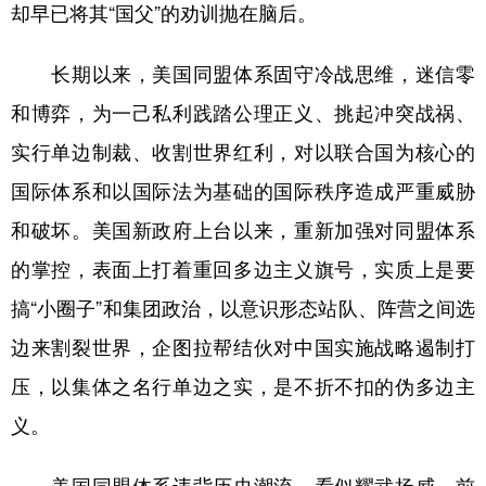
却早已将其“国父”的劝训抛在脑后。
学术中国
乡村振兴
银龄
溯源中国
长期以来，美国同盟体系固守冷战思维，迷信零
城市
旅游
能源
会展
和博弈，为一己私利践踏公理正义、挑起冲突战祸、
彩票
娱乐
时尚
悦读
实行单边制裁、收割世界红利，对以联合国为核心的
公益
一带一路
亚太网
上市公司
国际体系和以国际法为基础的国际秩序造成严重威胁
文化产业
和破坏。美国新政府上台以来，重新加强对同盟体系
的掌控，表面上打着重回多边主义旗号，实质上是要
搞“小圈子”和集团政治，以意识形态站队、阵营之间选
地方频道
边来割裂世界，企图拉帮结伙对中国实施战略遏制打
北京
天津
河北
山西
压，以集体之名行单边之实，是不折不扣的伪多边主
辽宁
吉林
上海
江苏
义。
浙江
安徽
福建
江西
美国同盟体系违背历史潮流，看似耀武扬威、前