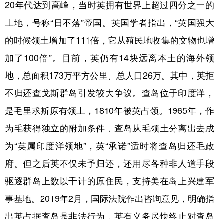
20年代达到高峰，当时英拥有世界上超过四分之一的
土地，号称“日不落”帝国。英国学者指出，“英国强大
的时候领土增加了111倍，它从殖民地收集的文物也增
加了100倍”。目前，英仍有14块远离本土的海外领
地，总面积173万平方公里、总人口26万。其中，英拒
不归还查戈斯群岛引发较大争议。查岛位于印度洋，
是毛里求斯原有领土，1810年被英占领。1965年，作
为毛获得独立的附加条件，查岛从毛领土分离出去成
为“英属印度洋领地”，英“承诺”适时将查岛归还毛政
府。但之后英不仅未予归还，还用尽各种非人道手段
驱逐群岛上数以千计的原住民，支持美在岛上兴建军
事基地。2019年2月，国际法院作出咨询意见，明确指
出英占据查岛是非法行为，英有义务尽快终止对查岛