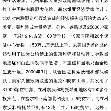
去生活来源。北约军队大量摧毁南基础设施，甚至轰
炸了中国驻南联盟大使馆。塞尔维亚经济学家估计，
北约对南联盟进行轰炸造成的经济损失总额约为296亿
美元。轰炸造成大量桥梁、公路、铁路以及25000户家
庭、176处文化古迹、69所学校、19家医院和20个保
健中心受损，150万儿童无法上学。以美国为首的北约
还动用了国际公约禁止的集束炸弹和贫铀弹，导致当
地癌症和白血病发病率激增，严重破坏当地乃至全欧
生态环境。2000年3月，联合国驻科索沃维和部队确
认，美军为摧毁南联盟的坦克和防御工事，共发射了
31000颗贫铀弹。在科索沃和梅托希亚地区有100多个
投掷点，在塞尔维亚南部北约使用了2吨贫铀，而在科
索沃和梅托希亚则有13吨，共计15吨贫铀。此外，