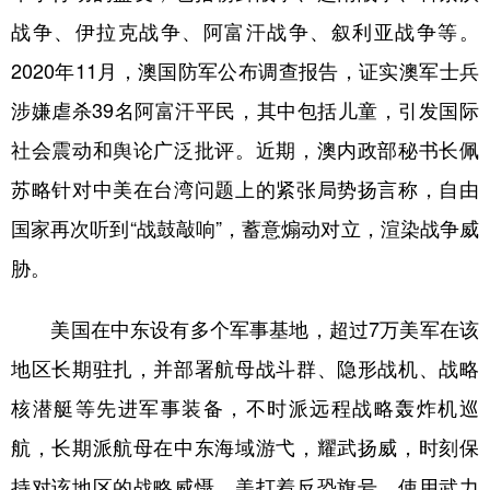
战争、伊拉克战争、阿富汗战争、叙利亚战争等。
2020年11月，澳国防军公布调查报告，证实澳军士兵
涉嫌虐杀39名阿富汗平民，其中包括儿童，引发国际
社会震动和舆论广泛批评。近期，澳内政部秘书长佩
苏略针对中美在台湾问题上的紧张局势扬言称，自由
国家再次听到“战鼓敲响”，蓄意煽动对立，渲染战争威
胁。
美国在中东设有多个军事基地，超过7万美军在该
地区长期驻扎，并部署航母战斗群、隐形战机、战略
核潜艇等先进军事装备，不时派远程战略轰炸机巡
航，长期派航母在中东海域游弋，耀武扬威，时刻保
持对该地区的战略威慑。美打着反恐旗号，使用武力