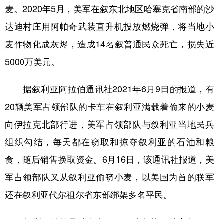
麦。2020年5月，美军在叙东北地区哈塞克省南部的沙
达迪村庄用阿帕奇武装直升机投放燃烧弹，将当地小
麦作物化成灰烬，造成14名叙普通民众死亡，损失近
5000万美元。
据叙利亚阿拉伯通讯社2021年6月9日的报道，有
20辆美军占领部队的卡车在叙利亚满载着偷来的小麦
向伊拉克北部行进，美军占领部队与叙利亚当地民兵
组织勾结，每天都在窃取和掠夺叙利亚的石油和粮
食，随后销售换取资金。6月16日，该通讯社报道，美
军占领部队又从叙利亚偷窃小麦，以美国为首的联军
还在叙利亚代尔祖尔省东部绑架多名平民。