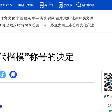
建网站
网站无障碍
客户端
手机版
站内搜索
体育
文化
书画
健康
军事
访谈
视频
图片
政务
法律
中央文件
展
彩票
娱乐
时尚
悦读
公益
一带一路
亚太网
上市公司
文化产业
代楷模”称号的决定
定