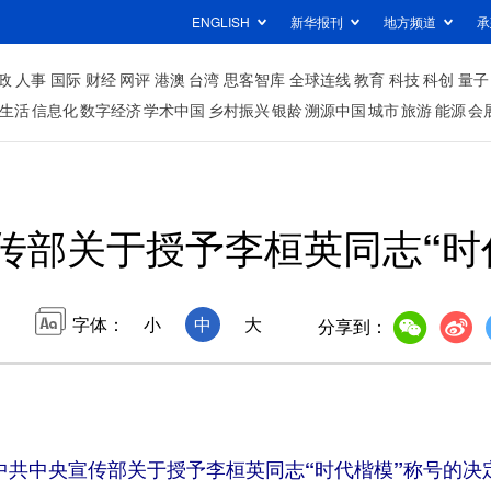
ENGLISH
新华报刊
地方频道
承
政
人事
国际
财经
网评
港澳
台湾
思客智库
全球连线
教育
科技
科创
量子
生活
信息化
数字经济
学术中国
乡村振兴
银龄
溯源中国
城市
旅游
能源
会
传部关于授予李桓英同志“时
字体：
小
中
大
分享到：
中共中央宣传部关于授予李桓英同志“时代楷模”称号的决