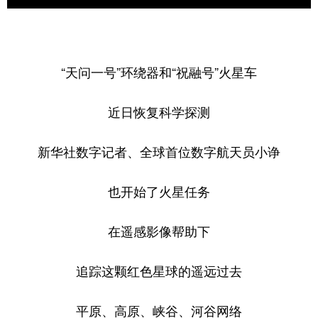
学术中国
乡村振兴
银龄
溯源中国
城市
旅游
能源
会展
“天问一号”环绕器和“祝融号”火星车
彩票
娱乐
时尚
悦读
近日恢复科学探测
公益
一带一路
亚太网
上市公司
文化产业
新华社数字记者、全球首位数字航天员小诤
也开始了火星任务
地方频道
在遥感影像帮助下
北京
天津
河北
山西
辽宁
吉林
上海
江苏
追踪这颗红色星球的遥远过去
浙江
安徽
福建
江西
平原、高原、峡谷、河谷网络