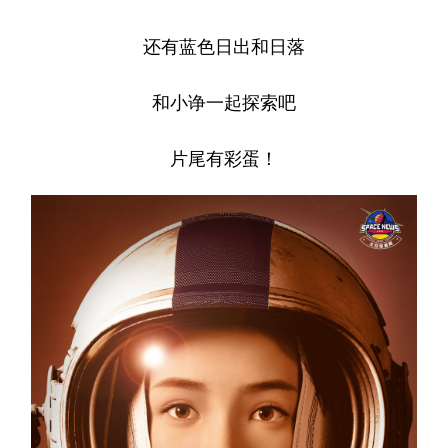
山东
河南
湖北
湖南
还有蓝色日出和日落
广东
广西
海南
重庆
四川
贵州
云南
西藏
和小诤一起探索吧
陕西
甘肃
青海
宁夏
片尾有彩蛋！
新疆
内蒙古
黑龙江
多语种频道
English
Español
Français
عربى
Русский язык
日本語
한국어
Deutsch
Português