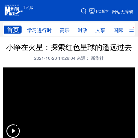
手机版
手机版
PC版本
网站无障碍
网站地图
首页
学习进行时
高层
时政
人事
国际
财
小诤在火星：探索红色星球的遥远过去
学习进行时
高层
时政
人事
2021-10-23 14:26:04
来源： 新华社
国际
财经
网评
港澳
台湾
思客智库
全球连线
教育
科技
科创
量子
体育
文化
书画
健康
军事
访谈
视频
图片
政务
法律
中央文件
金融
汽车
食品
人居
信息化
数字经济