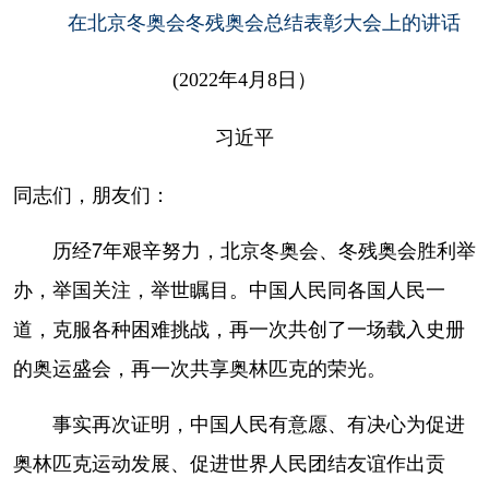
在北京冬奥会冬残奥会总结表彰大会上的讲话
学术中国
乡村振兴
银龄
溯源中国
(2022年4月8日）
城市
旅游
能源
会展
彩票
娱乐
时尚
悦读
习近平
公益
一带一路
亚太网
上市公司
同志们，朋友们：
文化产业
历经7年艰辛努力，北京冬奥会、冬残奥会胜利举
办，举国关注，举世瞩目。中国人民同各国人民一
地方频道
道，克服各种困难挑战，再一次共创了一场载入史册
北京
天津
河北
山西
的奥运盛会，再一次共享奥林匹克的荣光。
辽宁
吉林
上海
江苏
事实再次证明，中国人民有意愿、有决心为促进
浙江
安徽
福建
江西
奥林匹克运动发展、促进世界人民团结友谊作出贡