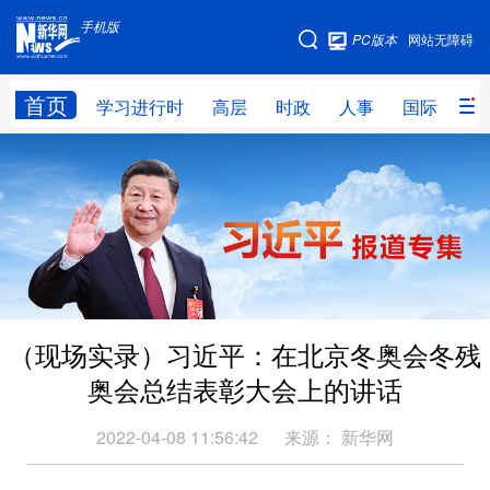
手机版
手机版
PC版本
网站无障碍
网站地图
首页
学习进行时
高层
时政
人事
国际
财
学习进行时
高层
时政
人事
国际
财经
网评
港澳
台湾
思客智库
全球连线
教育
科技
科创
量子
体育
（现场实录）习近平：在北京冬奥会冬残
文化
书画
健康
军事
奥会总结表彰大会上的讲话
访谈
视频
图片
政务
2022-04-08 11:56:42
来源：
新华网
法律
中央文件
金融
汽车
食品
人居
信息化
数字经济