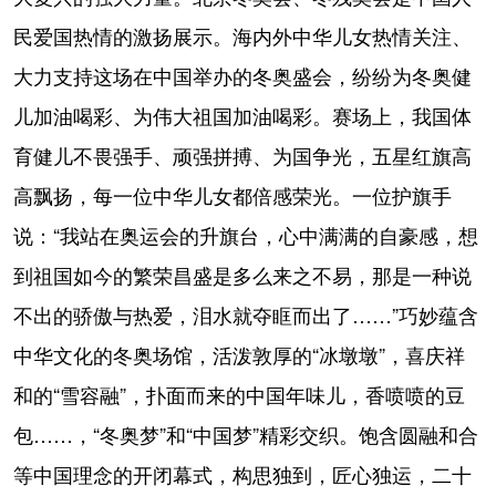
民爱国热情的激扬展示。海内外中华儿女热情关注、
大力支持这场在中国举办的冬奥盛会，纷纷为冬奥健
儿加油喝彩、为伟大祖国加油喝彩。赛场上，我国体
育健儿不畏强手、顽强拼搏、为国争光，五星红旗高
高飘扬，每一位中华儿女都倍感荣光。一位护旗手
说：“我站在奥运会的升旗台，心中满满的自豪感，想
到祖国如今的繁荣昌盛是多么来之不易，那是一种说
不出的骄傲与热爱，泪水就夺眶而出了……”巧妙蕴含
中华文化的冬奥场馆，活泼敦厚的“冰墩墩”，喜庆祥
和的“雪容融”，扑面而来的中国年味儿，香喷喷的豆
包……，“冬奥梦”和“中国梦”精彩交织。饱含圆融和合
等中国理念的开闭幕式，构思独到，匠心独运，二十