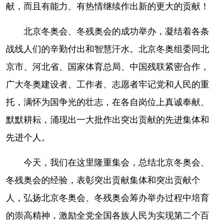
山东
河南
湖北
湖南
献，而且有能力、有热情继续作出新的更大的贡献！
广东
广西
海南
重庆
北京冬奥会、冬残奥会的成功举办，凝结着各条
四川
贵州
云南
西藏
战线人们的辛勤付出和智慧汗水。北京冬奥组委同北
京市、河北省、国家体育总局、中国残联紧密合作，
陕西
甘肃
青海
宁夏
广大冬奥建设者、工作者、志愿者牢记党和人民的重
新疆
内蒙古
黑龙江
托，满怀为国争光的壮志，在各自岗位上真诚奉献、
默默耕耘，涌现出一大批作出突出贡献的先进集体和
多语种频道
先进个人。
English
Español
Français
عربى
今天，我们在这里隆重集会，总结北京冬奥会、
Русский язык
日本語
한국어
冬残奥会的经验，表彰突出贡献集体和突出贡献个
Deutsch
Português
人，弘扬北京冬奥会、冬残奥会筹办举办过程中培育
的崇高精神，激励全党全国各族人民为实现第二个百