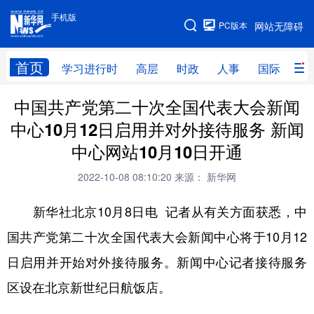
手机版
手机版
PC版本
网站无障碍
网站地图
首页
学习进行时
高层
时政
人事
国际
财
中国共产党第二十次全国代表大会新闻
学习进行时
高层
时政
人事
中心10月12日启用并对外接待服务 新闻
国际
财经
网评
港澳
中心网站10月10日开通
台湾
思客智库
全球连线
教育
2022-10-08 08:10:20
来源： 新华网
科技
科创
量子
体育
新华社北京10月8日电 记者从有关方面获悉，中
文化
书画
健康
军事
国共产党第二十次全国代表大会新闻中心将于10月12
访谈
视频
图片
政务
日启用并开始对外接待服务。新闻中心记者接待服务
法律
中央文件
金融
汽车
区设在北京新世纪日航饭店。
食品
人居
信息化
数字经济