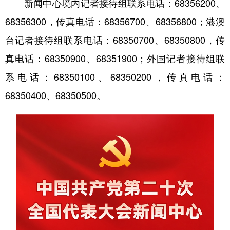
新闻中心境内记者接待组联系电话：68356200、
山东
河南
湖北
湖南
68356300，传真电话：68356700、68356800；港澳
广东
广西
海南
重庆
台记者接待组联系电话：68350700、68350800，传
四川
贵州
云南
西藏
真电话：68350900、68351900；外国记者接待组联
陕西
甘肃
青海
宁夏
系电话：68350100、68350200，传真电话：
新疆
内蒙古
黑龙江
68350400、68350500。
多语种频道
English
Español
Français
عربى
Русский язык
日本語
한국어
Deutsch
Português