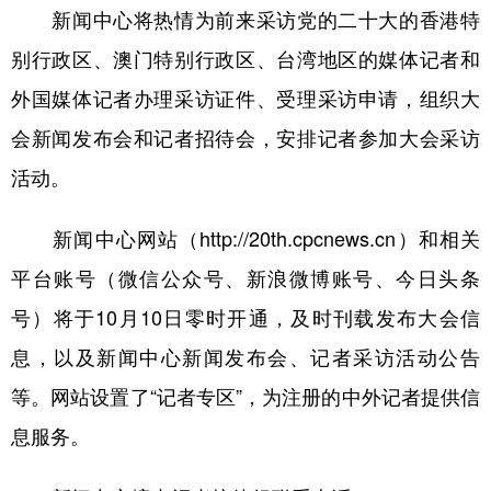
新闻中心将热情为前来采访党的二十大的香港特
学术中国
乡村振兴
银龄
溯源中国
别行政区、澳门特别行政区、台湾地区的媒体记者和
城市
旅游
能源
会展
外国媒体记者办理采访证件、受理采访申请，组织大
会新闻发布会和记者招待会，安排记者参加大会采访
彩票
娱乐
时尚
悦读
活动。
公益
一带一路
亚太网
上市公司
文化产业
新闻中心网站（http://20th.cpcnews.cn）和相关
平台账号（微信公众号、新浪微博账号、今日头条
地方频道
号）将于10月10日零时开通，及时刊载发布大会信
息，以及新闻中心新闻发布会、记者采访活动公告
北京
天津
河北
山西
等。网站设置了“记者专区”，为注册的中外记者提供信
辽宁
吉林
上海
江苏
息服务。
浙江
安徽
福建
江西