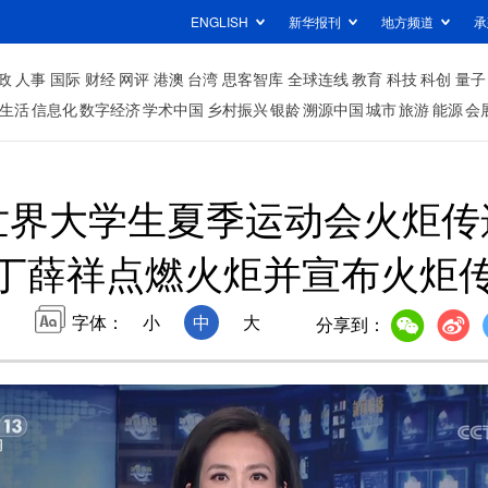
ENGLISH
新华报刊
地方频道
承
政
人事
国际
财经
网评
港澳
台湾
思客智库
全球连线
教育
科技
科创
量子
生活
信息化
数字经济
学术中国
乡村振兴
银龄
溯源中国
城市
旅游
能源
会
世界大学生夏季运动会火炬
丁薛祥点燃火炬并宣布火炬
字体：
小
中
大
分享到：