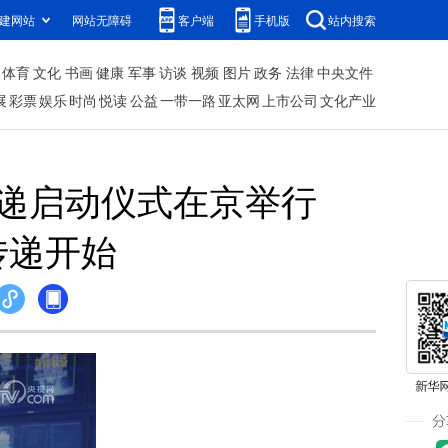
建网站
网站无障碍
客户端
手机版
站内搜索
体育
文化
书画
健康
军事
访谈
视频
图片
政务
法律
中央文件
展
彩票
娱乐
时尚
悦读
公益
一带一路
亚太网
上市公司
文化产业
传递启动仪式在京举行
传递开始