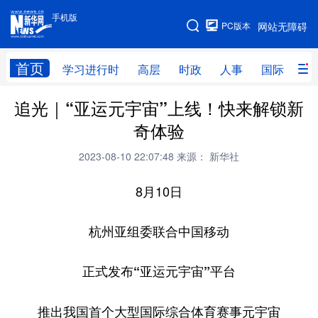
手机版
手机版
PC版本
网站无障碍
网站地图
首页
学习进行时
高层
时政
人事
国际
财
追光｜“亚运元宇宙”上线！快来解锁新
学习进行时
高层
时政
人事
奇体验
国际
财经
网评
港澳
2023-08-10 22:07:48
来源： 新华社
台湾
思客智库
全球连线
教育
8月10日
科技
科创
量子
体育
文化
书画
健康
军事
杭州亚组委联合中国移动
访谈
视频
图片
政务
正式发布“亚运元宇宙”平台
法律
中央文件
金融
汽车
推出我国首个大型国际综合体育赛事元宇宙
食品
人居
信息化
数字经济