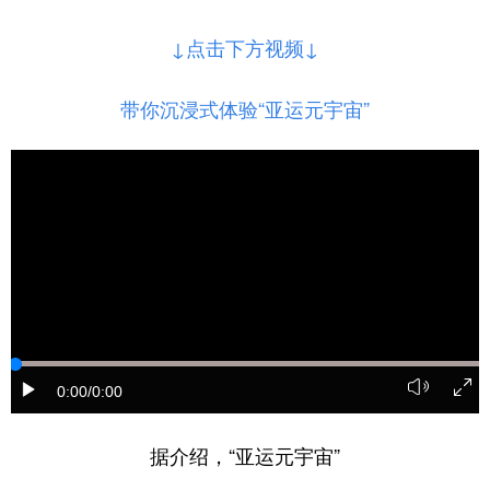
山东
河南
湖北
湖南
↓点击下方视频↓
广东
广西
海南
重庆
四川
贵州
云南
西藏
带你沉浸式体验“亚运元宇宙”
陕西
甘肃
青海
宁夏
新疆
内蒙古
黑龙江
多语种频道
English
Español
Français
عربى
Русский язык
日本語
한국어
0:00
/0:00
Deutsch
Português
据介绍，“亚运元宇宙”