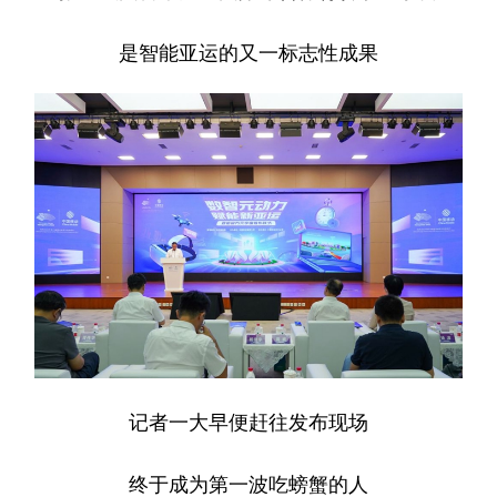
学术中国
乡村振兴
银龄
溯源中国
是智能亚运的又一标志性成果
城市
旅游
能源
会展
彩票
娱乐
时尚
悦读
公益
一带一路
亚太网
上市公司
文化产业
地方频道
北京
天津
河北
山西
辽宁
吉林
上海
江苏
记者一大早便赶往发布现场
浙江
安徽
福建
江西
终于成为第一波吃螃蟹的人