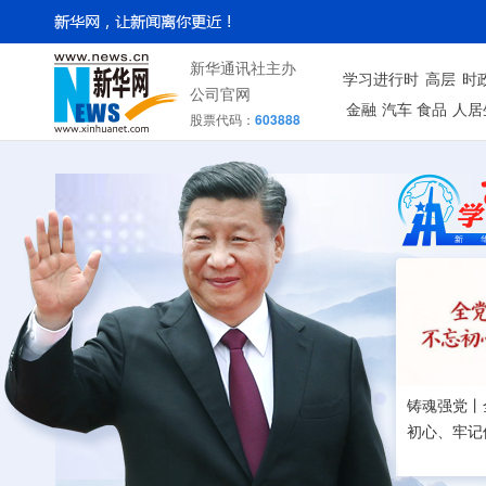
新华通讯社主办
学习进行时
高层
时
公司官网
金融
汽车
食品
人居
股票代码：
603888
铸魂强党丨
初心、牢记