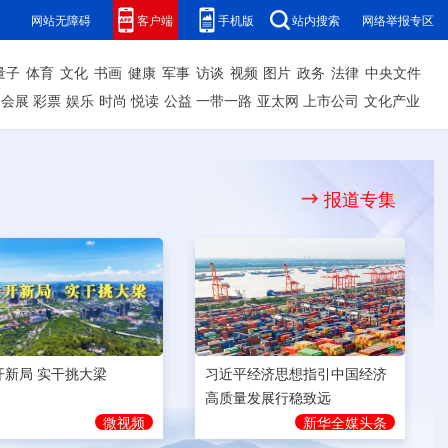
网站无障碍
客户端
手机版
站内搜索
网络举报专区
量子
体育
文化
书画
健康
军事
访谈
视频
图片
政务
法律
中央文件
会展
彩票
娱乐
时尚
悦读
公益
一带一路
亚太网
上市公司
文化产业
报道专集
开新局 实干挑大梁
习近平经济思想指引中国经济
高质量发展行稳致远
微视频
新华全媒头条