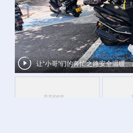
让“小哥”们的奔忙之路安全温暖
工银私人银行 君子偕伙伴同行
财经慧说丨一机难求，中国空调卖爆
广交会“云签