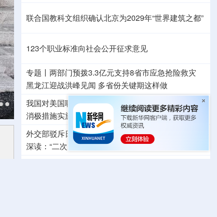
联合国教科文组织确认北京为2029年“世界建筑之都”
123个职业标准向社会公开征求意见
专题丨
两部门预拨3.3亿元支持8省市应急抢险救灾
黑龙江迎战洪峰见闻
多省份关键期这样做
我国对美国联邦通信委员会、美国土安全部系列涉华
消极措施实施反制
发起首例对外贸易国家安全调查
外交部驳斥日本《防卫白皮书》：已向日方严正交涉
深读：“二次元”漫画包装下，白皮书暗藏祸心
中方坚决反对美方滥用国家力量无理打压中国企业
擅闯中国驻日本大使馆自卫队官员称“后悔”
系