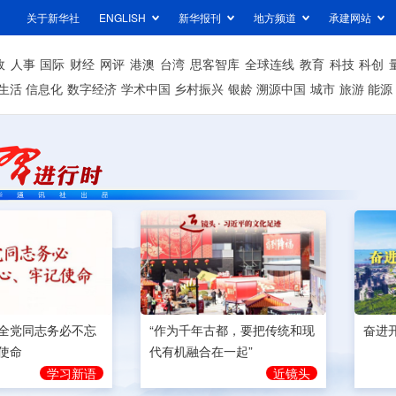
关于新华社
ENGLISH
新华报刊
地方频道
承建网站
政
人事
国际
财经
网评
港澳
台湾
思客智库
全球连线
教育
科技
科创
生活
信息化
数字经济
学术中国
乡村振兴
银龄
溯源中国
城市
旅游
能源
奋进
全党同志务必不忘
“作为千年古都，要把传统和现
使命
代有机融合在一起”
学习新语
近镜头