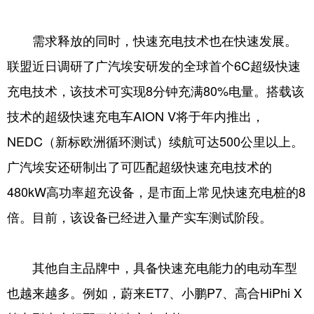
山东
河南
湖北
湖南
广东
广西
海南
重庆
需求释放的同时，快速充电技术也在快速发展。
联盟近日调研了广汽埃安研发的全球首个6C超级快速
四川
贵州
云南
西藏
充电技术，该技术可实现8分钟充满80%电量。搭载该
陕西
甘肃
青海
宁夏
技术的超级快速充电车AION V将于年内推出，
新疆
内蒙古
黑龙江
NEDC（新标欧洲循环测试）续航可达500公里以上。
广汽埃安还研制出了可匹配超级快速充电技术的
多语种频道
480kW高功率超充设备，是市面上常见快速充电桩的8
English
Español
Français
عربى
倍。目前，该设备已经进入量产实车测试阶段。
Русский язык
日本語
한국어
其他自主品牌中，具备快速充电能力的电动车型
Deutsch
Português
也越来越多。例如，蔚来ET7、小鹏P7、高合HiPhi X