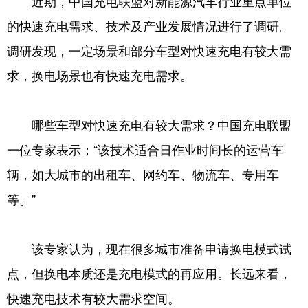
近期，中国充电联盟对新能源汽车行业重点单位
的快速充电需求、技术及产业发展情况进行了调研。
学术中国
乡村振兴
银龄
溯源中国
调研发现，一定场景和部分车型对快速充电有较大需
城市
旅游
能源
会展
求，换电场景也有快速充电需求。
彩票
娱乐
时尚
悦读
公益
一带一路
亚太网
上市公司
哪些车型对快速充电有较大需求？中国充电联盟
文化产业
一位专家表示：“该技术适合日作业时间长的运营车
辆，如大城市的出租车、网约车、物流车、专用车
地方频道
等。”
北京
天津
河北
山西
该专家认为，现在很多城市准备申请换电模式试
辽宁
吉林
上海
江苏
点，但换电本质还是充电模式的再应用。长远来看，
浙江
安徽
福建
江西
快速充电技术有较大需求空间。