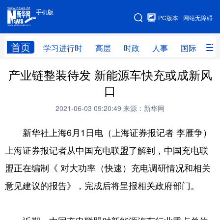
手机版
手机版
PC版本
网站无障碍
网站地图
首页
学习进行时
高层
时政
人事
国际
财
产业链整装待发 新能源车快充或成新风
学习进行时
高层
时政
人事
口
国际
财经
网评
港澳
2021-06-03 09:20:49
来源：新华网
台湾
思客智库
全球连线
教育
新华社上海6月1日电（上海证券报记者 李雁争）
科技
科创
量子
体育
上海证券报记者从中国充电联盟了解到，中国充电联
文化
书画
健康
军事
盟正在编制《 对大功率（快速）充电调研情况和相关
访谈
视频
图片
政务
意见建议的报告》，完成后将呈报相关政府部门。
法律
中央文件
金融
汽车
食品
人居
信息化
数字经济