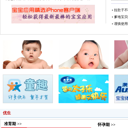
拉肚子不
爹地宝贝
谨慎使用
优生
准育期 >>
怀孕期 >>