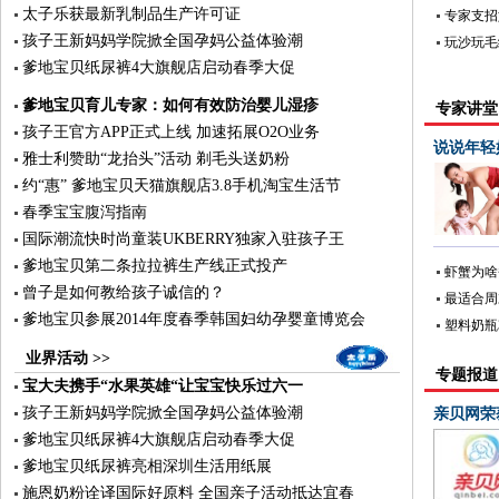
太子乐获最新乳制品生产许可证
专家支招
孩子王新妈妈学院掀全国孕妈公益体验潮
玩沙玩毛
爹地宝贝纸尿裤4大旗舰店启动春季大促
爹地宝贝育儿专家：如何有效防治婴儿湿疹
专家讲堂 
孩子王官方APP正式上线 加速拓展O2O业务
说说年轻
雅士利赞助“龙抬头”活动 剃毛头送奶粉
约“惠” 爹地宝贝天猫旗舰店3.8手机淘宝生活节
春季宝宝腹泻指南
国际潮流快时尚童装UKBERRY独家入驻孩子王
爹地宝贝第二条拉拉裤生产线正式投产
虾蟹为啥
曾子是如何教给孩子诚信的？
最适合周
爹地宝贝参展2014年度春季韩国妇幼孕婴童博览会
塑料奶瓶
业界活动 >>
专题报道 
宝大夫携手“水果英雄“让宝宝快乐过六一
孩子王新妈妈学院掀全国孕妈公益体验潮
亲贝网荣
爹地宝贝纸尿裤4大旗舰店启动春季大促
爹地宝贝纸尿裤亮相深圳生活用纸展
施恩奶粉诠译国际好原料 全国亲子活动抵达宜春