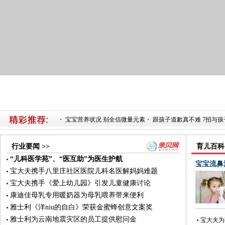
・
宝宝营养状况 别全信微量元素
・
跟孩子道歉真不难 7招与
行业要闻 >>
育儿百科 
“儿科医学苑”、“医互助”为医生护航
宝宝流鼻
宝大夫携手八里庄社区医院儿科名医解妈妈难题
宝大夫携手《爱上幼儿园》引发儿童健康讨论
康迪佳母乳专用暖奶器为母乳喂养带来便利
雅士利《洋niu的自白》荣获金蜜蜂创意文案奖
雅士利为云南地震灾区的员工提供慰问金
宝大夫为