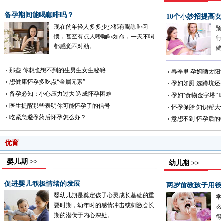
备孕期间能喝咖啡吗？
10个小妙招提高
现在的年轻人多多少少都有喝咖啡习
惯，甚至有点人嗜咖啡如命，一天不喝
都感觉不对劲。
那些 你想也想不到的生男生女生秘籍
春季里 孕妈晒太
想健康怀孕多吃点“金属元素”
孕妇如厕 选蹲坑
备孕必知：小心压力过大 造成怀孕困难
孕妇“食物金字塔”
医生提醒那些表明你可能怀孕了的信号
怀孕保胎 知识帮大
吃紧急避孕药后怀孕怎么办？
意想不到 怀孕后的
优育
婴儿期 >>
幼儿期 >>
促进婴儿积极情绪的发展
两岁前教孩子用
婴幼儿期是奠定孩子心灵成长基础的重
要时期，幼年时的感情冲击或刺激会长
期的潜伏于内心深处。