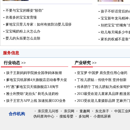
不要与宝宝的睡姿“较劲”
孩子不听话背后的
衣着多的宝宝发育慢
宝宝新年龙马精神
爹地宝贝育儿专家：如何有效防治婴儿湿疹
别把宝宝“烂嘴角”
宝宝喝奶粉上火怎么办
幼儿每天喝多少牛
婴儿的头垢要怎么去除
家长的权威不是靠“
服务信息
行业动态 >>
产业研究 >>
孩子王新妈妈学院掀全国孕妈体验潮
亚宝梦 中国梦 肩负责任用心做药
爹地宝贝纸尿裤4大旗舰店启动春季大促
丁桂儿脐贴：传统中医 坚持创新
约“惠”爹地宝贝天猫旗舰店3.8淘节
传承脐疗 丁桂儿脐贴为成长保驾
雅士利赞助“龙抬头” 剃毛头送奶粉
2013最受欢迎儿童家具品牌 酷漫
孩子王官方APP上线 加速拓展O2O业务
2013受欢迎儿童摄影品牌 芝麻开
・
亲贝育儿问答
・
亲贝网
・
童趣网
・
东北亲子
・
中国工业
合作机构
伪码查询中心
・
搜狐母婴
・
多知网
・
小鹿纸尿裤