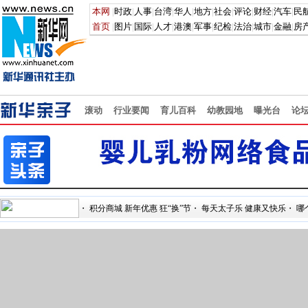
滚动
行业要闻
育儿百科
幼教园地
曝光台
论
・
积分商城 新年优惠 狂“换”节
・
每天太子乐 健康又快乐
・
哪