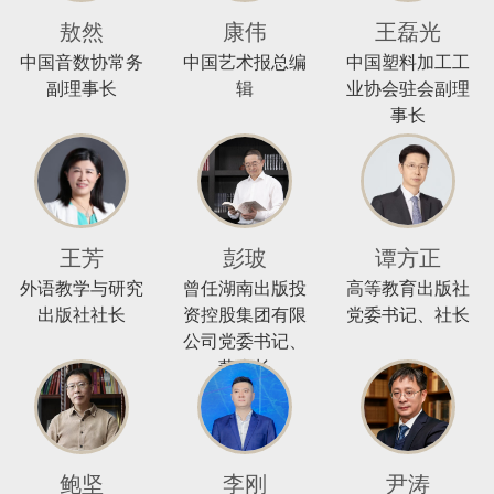
敖然
康伟
王磊光
中国音数协常务
中国艺术报总编
中国塑料加工工
副理事长
辑
业协会驻会副理
事长
王芳
彭玻
谭方正
外语教学与研究
曾任湖南出版投
高等教育出版社
出版社社长
资控股集团有限
党委书记、社长
公司党委书记、
董事长
鲍坚
李刚
尹涛