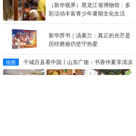
山东
河南
湖北
湖南
（新华视界）黑龙江省博物馆：多
彩活动丰富青少年暑期文化生活
广东
广西
海南
重庆
四川
贵州
云南
西藏
新华荐书｜汤素兰：真正的光芒是
陕西
甘肃
青海
宁夏
历经磨难仍坚守热爱
新疆
内蒙古
黑龙江
千城百县看中国丨山东广饶：书香伴夏享清凉
组图
多语种频道
English
Español
Français
عربى
Русский язык
日本語
한국어
中国作协发布2025年度中国网络文
学影响力榜
Deutsch
Português
山西省沁水县南阳村：爱心书屋润