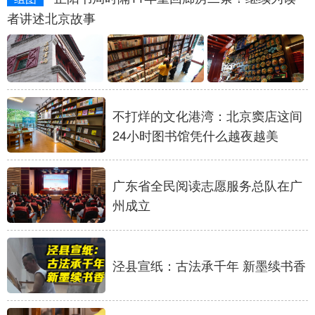
者讲述北京故事
学术中国
乡村振兴
银龄
溯源中国
城市
旅游
能源
会展
彩票
娱乐
时尚
悦读
不打烊的文化港湾：北京窦店这间
公益
一带一路
亚太网
上市公司
24小时图书馆凭什么越夜越美
文化产业
广东省全民阅读志愿服务总队在广
地方频道
州成立
北京
天津
河北
山西
辽宁
吉林
上海
江苏
泾县宣纸：古法承千年 新墨续书香
浙江
安徽
福建
江西