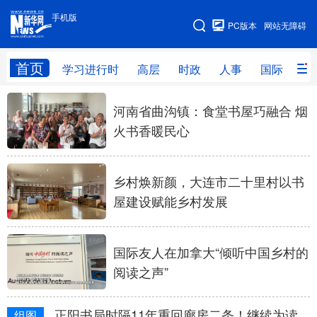
手机版
手机版
PC版本
网站无障碍
网站地图
首页
学习进行时
高层
时政
人事
国际
财
学习进行时
高层
时政
人事
河南省曲沟镇：食堂书屋巧融合 烟
火书香暖民心
国际
财经
网评
港澳
台湾
思客智库
全球连线
教育
乡村焕新颜，大连市二十里村以书
科技
科创
量子
体育
屋建设赋能乡村发展
文化
书画
健康
军事
国际友人在加拿大“倾听中国乡村的
访谈
视频
图片
政务
阅读之声”
法律
中央文件
金融
汽车
正阳书局时隔11年重回廊房二条！继续为读
组图
食品
人居
信息化
数字经济