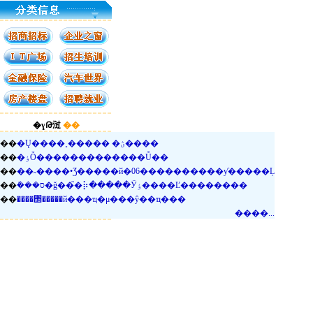
�ɣԹ㳡
��
��
�Ų����˳����� �ؽ����
��
�ٶȰ�������������Ů��
��
��˶����•Ʒ�����й�06����������ƴ�����Ļ
��
�ܽ��ס�ǧ��֮�⡷�����Ӱٶ����Ľ��������
��
����΢�����й���ҵ�μ���ŷ��ҵ���
����...