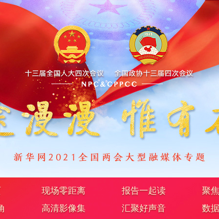
页
现场零距离
报告一起读
聚
角
高清影像集
汇聚好声音
数