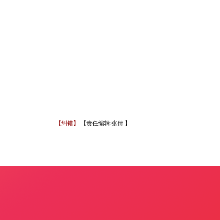
【纠错】
【责任编辑:张倩 】