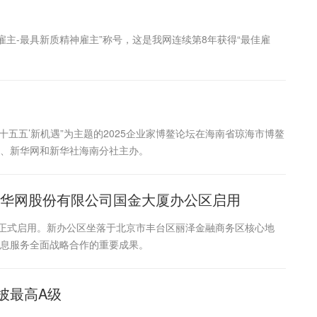
佳雇主-最具新质精神雇主”称号，这是我网连续第8年获得“最佳雇
‘十五五’新机遇”为主题的2025企业家博鳌论坛在海南省琼海市博鳌
、新华网和新华社海南分社主办。
新华网股份有限公司国金大厦办公区启用
区正式启用。新办公区坐落于北京市丰台区丽泽金融商务区核心地
息服务全面战略合作的重要成果。
披最高A级