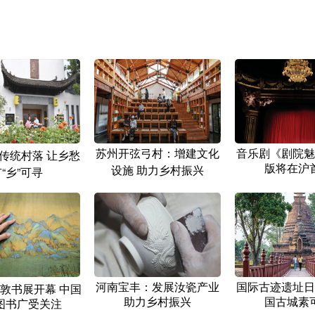
苏州开弦弓村：增建文化
音乐剧《剧院魅
传统村落 让乡愁
版将在沪
设施 助力乡村振兴
“乡”可寻
河南宝丰：发展汝瓷产业
国际古迹遗址日
伦敦书展开幕 中国
助力乡村振兴
国古城素
图书广受关注