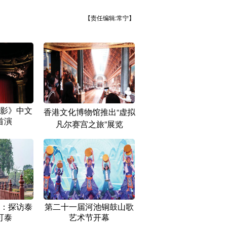
【责任编辑:常宁】
影》中文
香港文化博物馆推出“虚拟
首演
凡尔赛宫之旅”展览
：探访泰
第二十一届河池铜鼓山歌
可泰
艺术节开幕