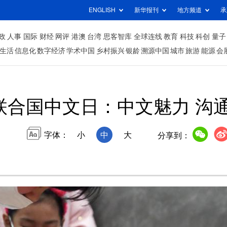
ENGLISH
新华报刊
地方频道
承
政
人事
国际
财经
网评
港澳
台湾
思客智库
全球连线
教育
科技
科创
量子
生活
信息化
数字经济
学术中国
乡村振兴
银龄
溯源中国
城市
旅游
能源
会
联合国中文日：中文魅力 沟
字体：
小
中
大
分享到：