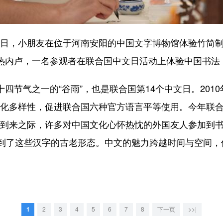
4日，小朋友在位于河南安阳的中国文字博物馆体验竹简制
里约热内卢，一名参观者在联合国中文日活动上体验中国书法
四节气之一的“谷雨”，也是联合国第14个中文日。2010
文化多样性，促进联合国六种官方语言平等使用。今年联合
日到来之际，许多对中国文化心怀热忱的外国友人参加到
到了这些汉字的古老形态。中文的魅力跨越时间与空间，
1
2
3
4
5
6
7
8
下一页
>>|