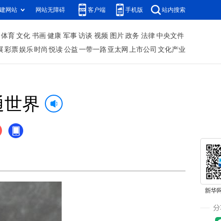
建网站
网站无障碍
客户端
手机版
站内搜索
体育
文化
书画
健康
军事
访谈
视频
图片
政务
法律
中央文件
展
彩票
娱乐
时尚
悦读
公益
一带一路
亚太网
上市公司
文化产业
通世界