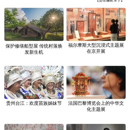
【责任编辑:常宁】
山东
河南
湖北
湖南
广东
广西
海南
重庆
四川
贵州
云南
西藏
陕西
甘肃
青海
宁夏
福尔摩斯大型沉浸式主题展
保护修缮船型屋 传统村落焕
新疆
内蒙古
黑龙江
在京开展
发新生机
多语种频道
English
Español
Français
عربى
Русский язык
日本語
한국어
贵州台江：欢度苗族姊妹节
法国巴黎博览会上的中华文
化主题展
Deutsch
Português