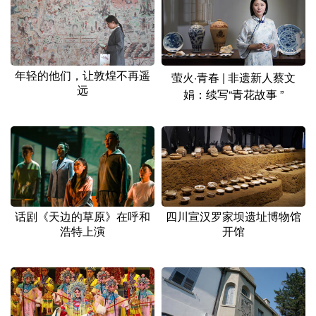
年轻的他们，让敦煌不再遥
萤火·青春 | 非遗新人蔡文
远
娟：续写“青花故事 ”
话剧《天边的草原》在呼和
四川宣汉罗家坝遗址博物馆
浩特上演
开馆