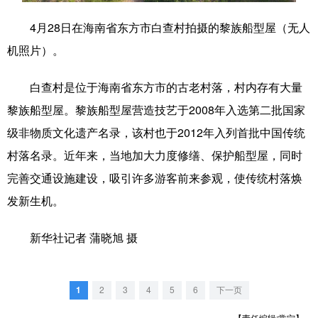
4月28日在海南省东方市白查村拍摄的黎族船型屋（无人
学术中国
乡村振兴
银龄
溯源中国
机照片）。
城市
旅游
能源
会展
白查村是位于海南省东方市的古老村落，村内存有大量
彩票
娱乐
时尚
悦读
黎族船型屋。黎族船型屋营造技艺于2008年入选第二批国家
公益
一带一路
亚太网
上市公司
级非物质文化遗产名录，该村也于2012年入列首批中国传统
文化产业
村落名录。近年来，当地加大力度修缮、保护船型屋，同时
完善交通设施建设，吸引许多游客前来参观，使传统村落焕
地方频道
发新生机。
北京
天津
河北
山西
新华社记者 蒲晓旭 摄
辽宁
吉林
上海
江苏
1
2
3
4
5
6
下一页
浙江
安徽
福建
江西