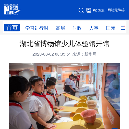
手机版
网站无障碍
PC版本
网站地图
首页
学习进行时
高层
时政
人事
国际
财
湖北省博物馆少儿体验馆开馆
学习进行时
高层
时政
人事
2023-06-02 08:35:51
来源：新华网
国际
财经
网评
港澳
台湾
思客智库
全球连线
教育
科技
科创
量子
体育
文化
书画
健康
军事
访谈
视频
图片
政务
法律
中央文件
金融
汽车
食品
人居
信息化
数字经济