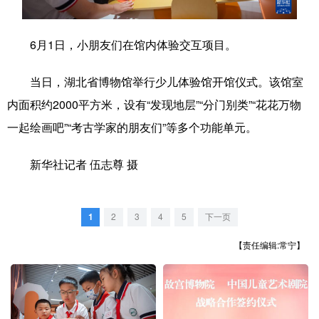
学术中国
乡村振兴
银龄
溯源中国
6月1日，小朋友们在馆内体验交互项目。
城市
旅游
能源
会展
当日，湖北省博物馆举行少儿体验馆开馆仪式。该馆室
彩票
娱乐
时尚
悦读
内面积约2000平方米，设有“发现地层”“分门别类”“花花万物
公益
一带一路
亚太网
上市公司
一起绘画吧”“考古学家的朋友们”等多个功能单元。
文化产业
新华社记者 伍志尊 摄
地方频道
1
2
3
4
5
下一页
北京
天津
河北
山西
【责任编辑:常宁】
辽宁
吉林
上海
江苏
浙江
安徽
福建
江西