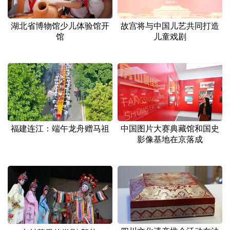
山东
河南
湖北
湖南
广东
广西
海南
重庆
湖北省博物馆少儿体验馆开
故宫将与中国儿艺共同打造
馆
儿童戏剧
四川
贵州
云南
西藏
陕西
甘肃
青海
宁夏
新疆
内蒙古
黑龙江
多语种频道
福建连江：端午龙舟赠马祖
中国图片大赛典藏馆和国史
影像基地在京落成
English
Español
Français
عربى
Русский язык
日本語
한국어
Deutsch
Português