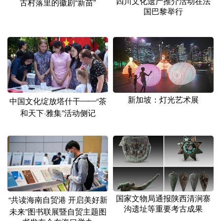
四川文化遗产推介活动在法
古村落里的徽剧“新苗”
国巴黎举行
新加坡：灯光艺术展
中国文化绽放塔什干——“茶
和天下·雅集”活动侧记
国家文物局通报陕西清涧寨
“共读海南自贸港 开启美好新
沟遗址等重要考古成果
未来”图书联展暨自贸主题图