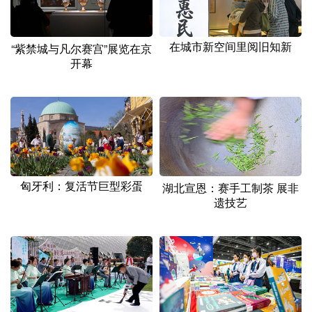
在城市新空间里阅旧知新
“紫禁城与凡尔赛宫”展览在京
开幕
匈牙利：复活节巨型彩蛋
湖北宣恩：赛手工制茶 展非
遗技艺