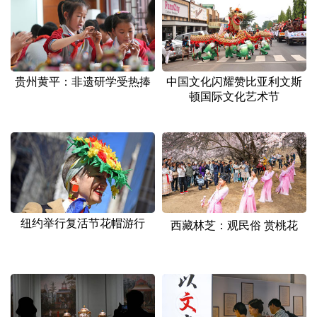
山东
河南
湖北
湖南
广东
广西
海南
重庆
四川
贵州
云南
西藏
贵州黄平：非遗研学受热捧
中国文化闪耀赞比亚利文斯
陕西
甘肃
青海
宁夏
顿国际文化艺术节
新疆
内蒙古
黑龙江
多语种频道
English
Español
Français
عربى
纽约举行复活节花帽游行
西藏林芝：观民俗 赏桃花
Русский язык
日本語
한국어
Deutsch
Português