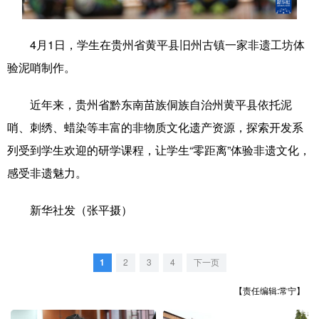
学术中国
乡村振兴
银龄
溯源中国
4月1日，学生在贵州省黄平县旧州古镇一家非遗工坊体
城市
旅游
能源
会展
验泥哨制作。
彩票
娱乐
时尚
悦读
近年来，贵州省黔东南苗族侗族自治州黄平县依托泥
公益
一带一路
亚太网
上市公司
哨、刺绣、蜡染等丰富的非物质文化遗产资源，探索开发系
文化产业
列受到学生欢迎的研学课程，让学生“零距离”体验非遗文化，
感受非遗魅力。
地方频道
新华社发（张平摄）
北京
天津
河北
山西
辽宁
吉林
上海
江苏
1
2
3
4
下一页
【责任编辑:常宁】
浙江
安徽
福建
江西