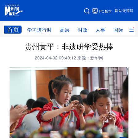
手机版
网站无障碍
PC版本
网站地图
首页
学习进行时
高层
时政
人事
国际
财
贵州黄平：非遗研学受热捧
学习进行时
高层
时政
人事
2024-04-02 09:40:12
来源：新华网
国际
财经
网评
港澳
台湾
思客智库
全球连线
教育
科技
科创
量子
体育
文化
书画
健康
军事
访谈
视频
图片
政务
法律
中央文件
金融
汽车
食品
人居
信息化
数字经济