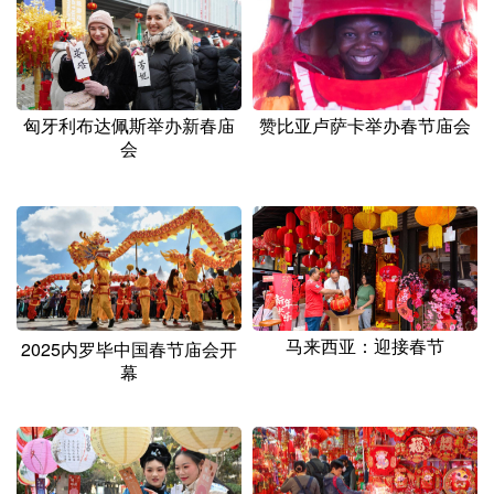
山东
河南
湖北
湖南
广东
广西
海南
重庆
四川
贵州
云南
西藏
匈牙利布达佩斯举办新春庙
赞比亚卢萨卡举办春节庙会
陕西
甘肃
青海
宁夏
会
新疆
内蒙古
黑龙江
多语种频道
English
Español
Français
عربى
马来西亚：迎接春节
2025内罗毕中国春节庙会开
Русский язык
日本語
한국어
幕
Deutsch
Português