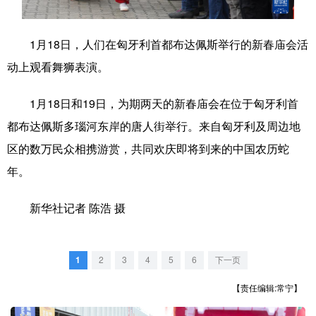
学术中国
乡村振兴
银龄
溯源中国
1月18日，人们在匈牙利首都布达佩斯举行的新春庙会活
城市
旅游
能源
会展
动上观看舞狮表演。
彩票
娱乐
时尚
悦读
1月18日和19日，为期两天的新春庙会在位于匈牙利首
公益
一带一路
亚太网
上市公司
都布达佩斯多瑙河东岸的唐人街举行。来自匈牙利及周边地
文化产业
区的数万民众相携游赏，共同欢庆即将到来的中国农历蛇
年。
地方频道
新华社记者 陈浩 摄
北京
天津
河北
山西
辽宁
吉林
上海
江苏
1
2
3
4
5
6
下一页
【责任编辑:常宁】
浙江
安徽
福建
江西