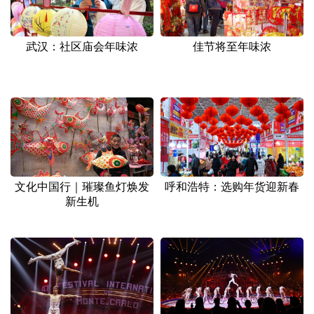
武汉：社区庙会年味浓
佳节将至年味浓
文化中国行｜璀璨鱼灯焕发
呼和浩特：选购年货迎新春
新生机