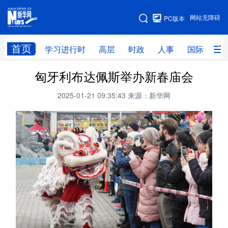
手机版
网站无障碍
PC版本
网站地图
首页
学习进行时
高层
时政
人事
国际
财
匈牙利布达佩斯举办新春庙会
学习进行时
高层
时政
人事
2025-01-21 09:35:43
来源：新华网
国际
财经
网评
港澳
台湾
思客智库
全球连线
教育
科技
科创
量子
体育
文化
书画
健康
军事
访谈
视频
图片
政务
法律
中央文件
金融
汽车
食品
人居
信息化
数字经济