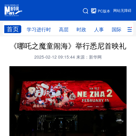
手机版
网站无障碍
PC版本
网站地图
首页
学习进行时
高层
时政
人事
国际
财
《哪吒之魔童闹海》举行悉尼首映礼
学习进行时
高层
时政
人事
2025-02-12 09:15:44
来源：新华网
国际
财经
网评
港澳
台湾
思客智库
全球连线
教育
科技
科创
量子
体育
文化
书画
健康
军事
访谈
视频
图片
政务
法律
中央文件
金融
汽车
食品
人居
信息化
数字经济