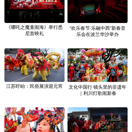
山东
河南
湖北
湖南
广东
广西
海南
重庆
四川
贵州
云南
西藏
《哪吒之魔童闹海》举行悉
“欢乐春节·乐融中西”新春音
尼首映礼
乐会在波兰华沙举办
陕西
甘肃
青海
宁夏
新疆
内蒙古
黑龙江
多语种频道
江苏盱眙：民俗展演迎元宵
English
Español
Français
عربى
文化中国行·镜头里的非遗年
｜利川灯歌闹新春
Русский язык
日本語
한국어
Deutsch
Português