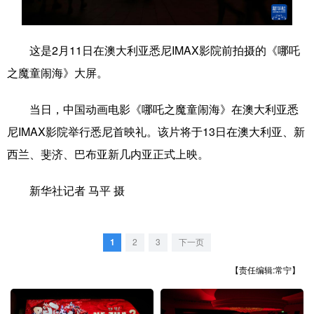
学术中国
乡村振兴
银龄
溯源中国
这是2月11日在澳大利亚悉尼IMAX影院前拍摄的《哪吒
城市
旅游
能源
会展
之魔童闹海》大屏。
彩票
娱乐
时尚
悦读
当日，中国动画电影《哪吒之魔童闹海》在澳大利亚悉
公益
一带一路
亚太网
上市公司
尼IMAX影院举行悉尼首映礼。该片将于13日在澳大利亚、新
文化产业
西兰、斐济、巴布亚新几内亚正式上映。
新华社记者 马平 摄
地方频道
北京
天津
河北
山西
1
2
3
下一页
辽宁
吉林
上海
江苏
【责任编辑:常宁】
浙江
安徽
福建
江西