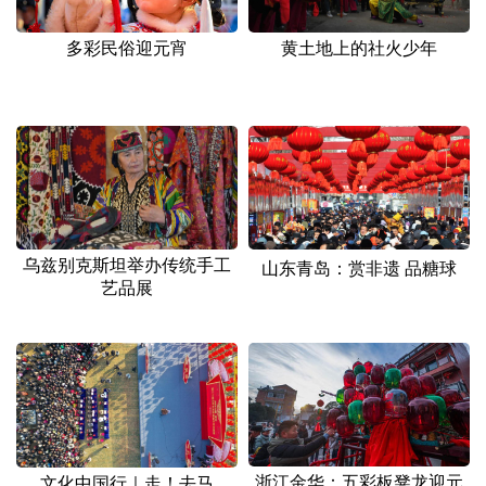
多彩民俗迎元宵
黄土地上的社火少年
乌兹别克斯坦举办传统手工
山东青岛：赏非遗 品糖球
艺品展
浙江金华：五彩板凳龙迎元
文化中国行｜走！去马