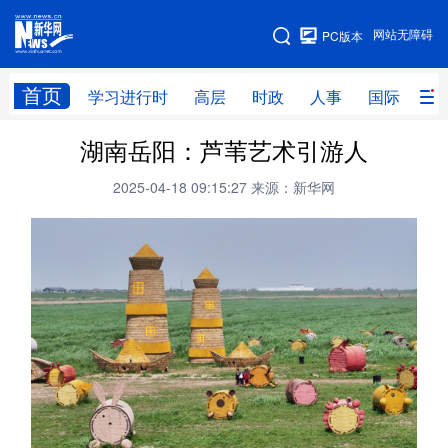
手机版
网站无障碍
PC版本
网站地图
首页
学习进行时
高层
时政
人事
国际
财
湖南岳阳：芦苇艺术引游人
学习进行时
高层
时政
人事
2025-04-18 09:15:27
来源：新华网
国际
财经
网评
港澳
台湾
思客智库
全球连线
教育
科技
科创
量子
体育
文化
书画
健康
军事
访谈
视频
图片
政务
法律
中央文件
金融
汽车
食品
人居
信息化
数字经济