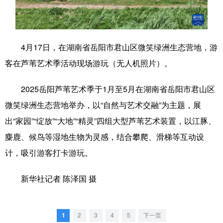
学术中国
乡村振兴
银龄
溯源中国
城市
旅游
能源
会展
4月17日，在湖南省岳阳市君山区微笑绿洲生态营地，游
彩票
娱乐
时尚
悦读
客在芦苇艺术季活动现场游玩（无人机照片）。
公益
一带一路
亚太网
上市公司
2025岳阳芦苇艺术季于1月至5月在湖南省岳阳市君山区
文化产业
微笑绿洲生态营地举办，以“自然与艺术交融”为主题，展
出“家园”“绽放”“大地”“精灵”四组大型芦苇艺术装置，以江豚、
麋鹿、候鸟等湿地生物为灵感，结合攀爬、滑梯等互动设
地方频道
计，吸引游客打卡游玩。
北京
天津
河北
山西
新华社记者 陈泽国 摄
辽宁
吉林
上海
江苏
浙江
安徽
福建
江西
1
2
3
4
5
下一页