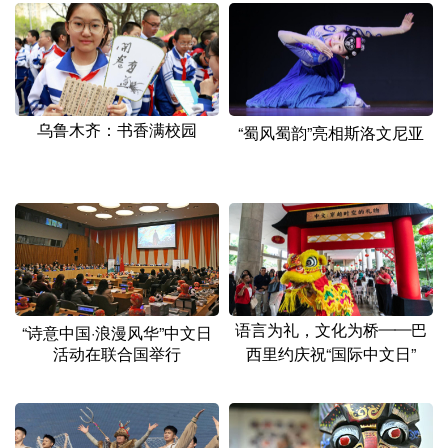
乌鲁木齐：书香满校园
“蜀风蜀韵”亮相斯洛文尼亚
语言为礼，文化为桥——巴
“诗意中国·浪漫风华”中文日
活动在联合国举行
西里约庆祝“国际中文日”