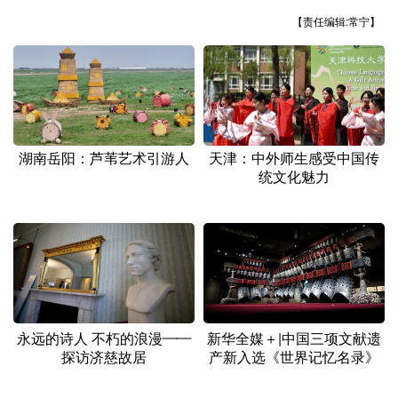
山东
河南
湖北
湖南
【责任编辑:常宁】
广东
广西
海南
重庆
四川
贵州
云南
西藏
陕西
甘肃
青海
宁夏
新疆
内蒙古
黑龙江
湖南岳阳：芦苇艺术引游人
天津：中外师生感受中国传
统文化魅力
多语种频道
English
Español
Français
عربى
Русский язык
日本語
한국어
Deutsch
Português
永远的诗人 不朽的浪漫——
新华全媒＋|中国三项文献遗
探访济慈故居
产新入选《世界记忆名录》