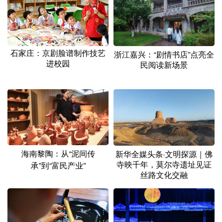
山东
河南
湖北
湖南
广东
广西
海南
重庆
四川
贵州
云南
西藏
石家庄：京剧脸谱制作技艺
浙江嘉兴：“剧情书店”点亮全
进校园
陕西
甘肃
青海
宁夏
民阅读新场景
新疆
内蒙古
黑龙江
多语种频道
English
Español
Français
عربى
海南黎陶：从“泥间传
新华全媒头条·文明探源｜佛
寺映千年，莫尔寺遗址见证
Русский язык
日本語
한국어
承”到“富民产业”
丝路文化交融
Deutsch
Português