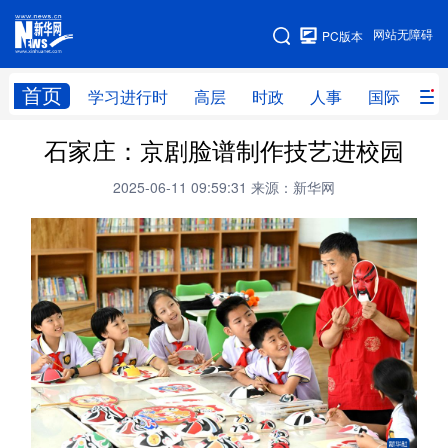
手机版
网站无障碍
PC版本
网站地图
首页
学习进行时
高层
时政
人事
国际
财
石家庄：京剧脸谱制作技艺进校园
学习进行时
高层
时政
人事
2025-06-11 09:59:31
来源：新华网
国际
财经
网评
港澳
台湾
思客智库
全球连线
教育
科技
科创
量子
体育
文化
书画
健康
军事
访谈
视频
图片
政务
法律
中央文件
金融
汽车
食品
人居
信息化
数字经济