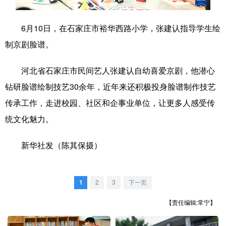
学术中国
乡村振兴
银龄
溯源中国
6月10日，在石家庄市裕华西路小学，张建认指导学生绘
城市
旅游
能源
会展
制京剧脸谱。
彩票
娱乐
时尚
悦读
河北省石家庄市民间艺人张建认自幼喜爱京剧，他潜心
公益
一带一路
亚太网
上市公司
钻研脸谱绘制技艺30余年，近年来还积极投身脸谱制作技艺
传承工作，走进校园、社区和企事业单位，让更多人感受传
文化产业
统文化魅力。
地方频道
新华社发（陈其保摄）
北京
天津
河北
山西
1
2
3
下一页
辽宁
吉林
上海
江苏
【责任编辑:常宁】
浙江
安徽
福建
江西