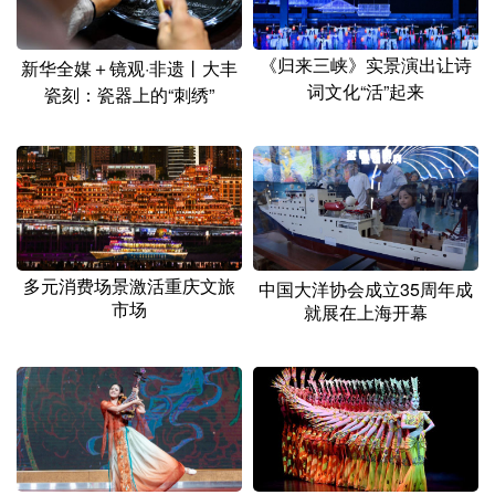
《归来三峡》实景演出让诗
新华全媒＋镜观·非遗丨大丰
词文化“活”起来
瓷刻：瓷器上的“刺绣”
多元消费场景激活重庆文旅
中国大洋协会成立35周年成
市场
就展在上海开幕