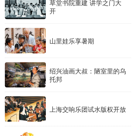
草堂书院重建 讲学之门大
开
山里娃乐享暑期
绍兴油画大叔：陋室里的乌
托邦
上海交响乐团试水版权开放