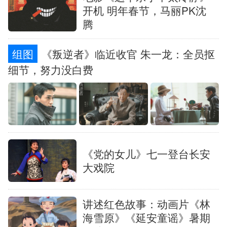
开机 明年春节，马丽PK沈
腾
组图
《叛逆者》临近收官 朱一龙：全员抠
细节，努力没白费
《党的女儿》七一登台长安
大戏院
讲述红色故事：动画片《林
海雪原》《延安童谣》暑期