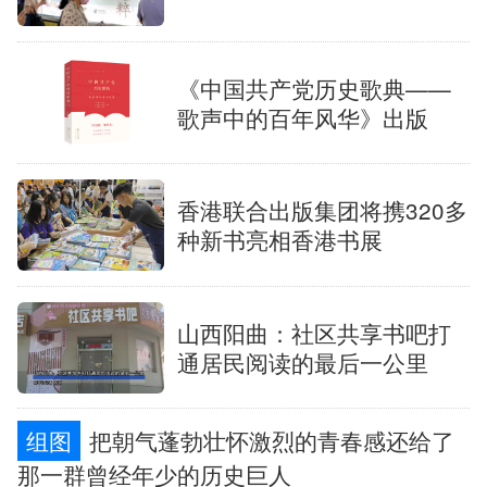
辽宁
吉林
上海
江苏
《中国共产党历史歌典——
浙江
安徽
福建
江西
歌声中的百年风华》出版
山东
河南
湖北
湖南
香港联合出版集团将携320多
广东
广西
海南
重庆
种新书亮相香港书展
四川
贵州
云南
西藏
陕西
甘肃
青海
宁夏
山西阳曲：社区共享书吧打
通居民阅读的最后一公里
新疆
内蒙古
黑龙江
组图
把朝气蓬勃壮怀激烈的青春感还给了
那一群曾经年少的历史巨人
多语种频道