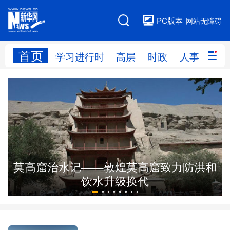
PC版本
网站无障碍
首页
网站地图
学习进行时
高层
时政
人事
国
学习进行时
高层
时政
人事
国际
财经
网评
港澳
台湾
思客智库
全球连线
教育
莫高窟治水记——敦煌莫高窟致力防洪和
科技
科创
量子
体育
饮水升级换代
文化
书画
健康
军事
访谈
视频
图片
政务