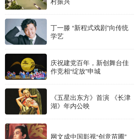
村振兴
丁一滕 “新程式戏剧”向传统
学艺
庆祝建党百年，新创舞台佳
作竞相“绽放”申城
《五星出东方》首演 《长津
湖》年内公映
网文成中国影视“创意苗圃”