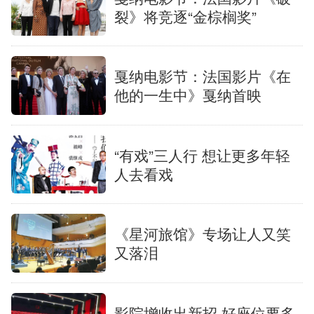
裂》将竞逐“金棕榈奖”
戛纳电影节：法国影片《在
他的一生中》戛纳首映
“有戏”三人行 想让更多年轻
人去看戏
《星河旅馆》专场让人又笑
又落泪
影院增收出新招 好座位要多