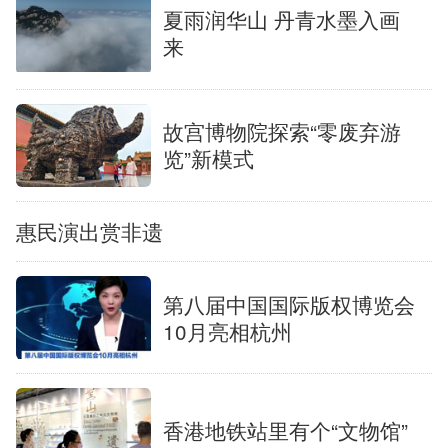
夏雨润华山 丹青水墨入画
中央文件
金融
汽车
食品
来
人居
信息化
数字经济
学术中国
故宫博物院探索“零废弃游
乡村振兴
溯源中国
城市
旅游
览”新模式
能源
会展
彩票
娱乐
惠民演出赏非遗
时尚
悦读
公益
一带一路
亚太网
上市公司
第八届中国国际版权博览会
文化产业
10月亮相杭州
地方频道
香港地铁站里有个“文物馆”
北京
天津
河北
山西