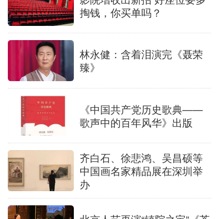
掏钱，你买单吗？
林永健：含着泪演完《聂荣
臻》
《中国共产党历史歌典——
歌声中的百年风华》出版
齐白石、徐悲鸿、吴昌硕等
中国画名家精品展在深圳举
办
北京人艺再演“镇院之宝”《茶