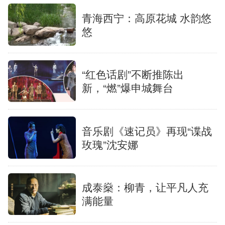
青海西宁：高原花城 水韵悠
悠
“红色话剧”不断推陈出
新，“燃”爆申城舞台
音乐剧《速记员》再现“谍战
玫瑰”沈安娜
成泰燊：柳青，让平凡人充
满能量