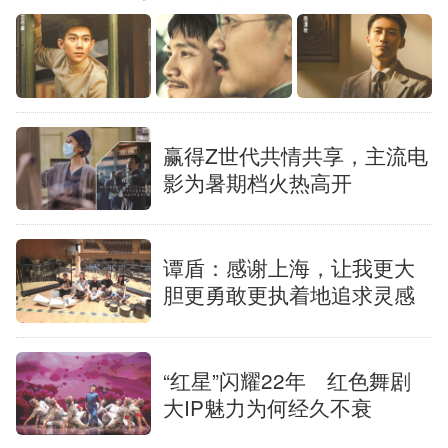
English
Español
Français
عربى
Русский язык
日本語
한국어
Deutsch
Português
赢得Z世代共情共享，主流电
影为暑期档火热高开
谭盾：感谢上海，让我更大
胆更勇敢更执着地追求灵感
“红星”闪耀22年 红色舞剧
大IP魅力为何经久不衰