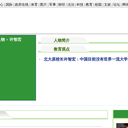
心
|
国际
|
政府在线
|
体育
|
图片
|
军事
|
财经
|
法治
|
科技
|
教育
|
校园
|
文娱
|
论坛
|
网
人物
> 许智宏
人物简介
教育观点
北大原校长许智宏：中国目前没有世界一流大学
・