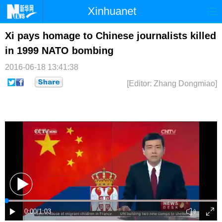
Xinhuanet
首页
时政
国际
港澳
Xi pays homage to Chinese journalists killed
in 1999 NATO bombing
台湾
财经
法治
社会
2016-06-18 13:41:38
纪检
体育
科技
军事
[Editor: Zhang Dongmiao]
文娱
图片
视频
论坛
博客
微博