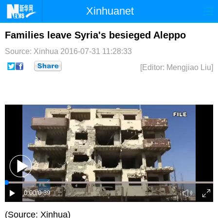
Xinhuanet
首页
时政
国际
港澳
Families leave Syria's besieged Aleppo
Source: Xinhua
2016-07-31 11:28:33
台湾
财经
法治
社会
[Editor: Mengjiao Liu]
纪检
体育
科技
军事
文娱
图片
视频
论坛
博客
微博
(Source: Xinhua)