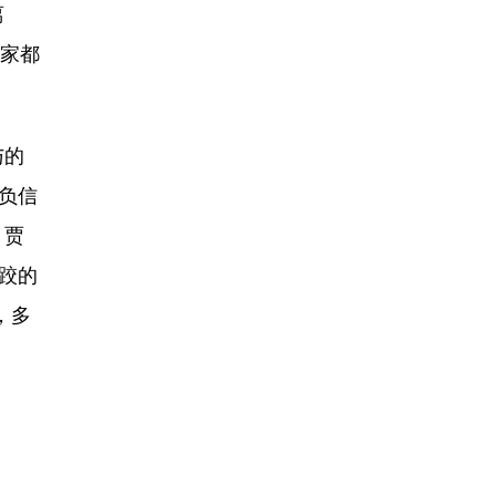
离
大家都
与的
负信
，贾
跤的
，多