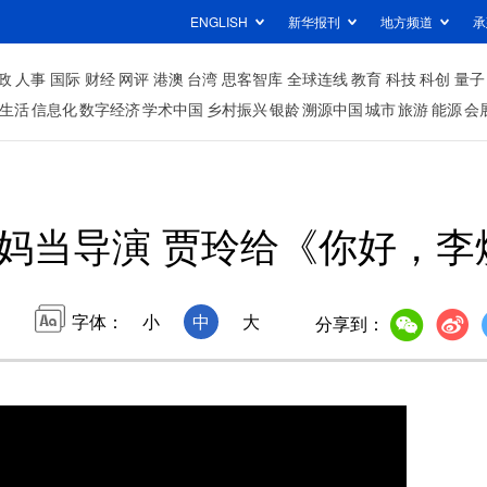
ENGLISH
新华报刊
地方频道
承
政
人事
国际
财经
网评
港澳
台湾
思客智库
全球连线
教育
科技
科创
量子
生活
信息化
数字经济
学术中国
乡村振兴
银龄
溯源中国
城市
旅游
能源
会
妈当导演 贾玲给《你好，李
字体：
小
中
大
分享到：