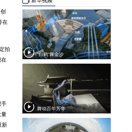
新华视频
名创
玲在
定拍
“白鹤”舞金沙
现在
现手
舞动百年芳华
大量
重新