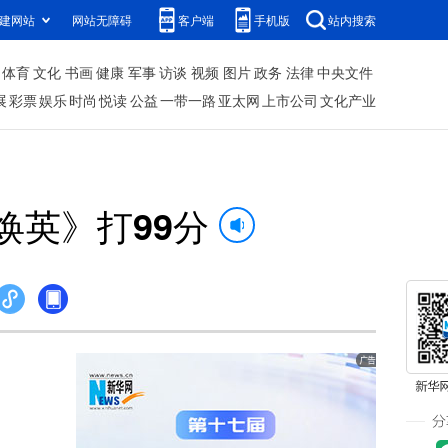
建网站
网站无障碍
客户端
手机版
站内搜索
体育
文化
书画
健康
军事
访谈
视频
图片
政务
法律
中央文件
展
彩票
娱乐
时尚
悦读
公益
一带一路
亚太网
上市公司
文化产业
焕英》打99分