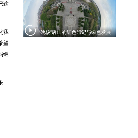
把这
然我
“硬核”唐山的红色印记与绿色发展
希望
妈继
乐