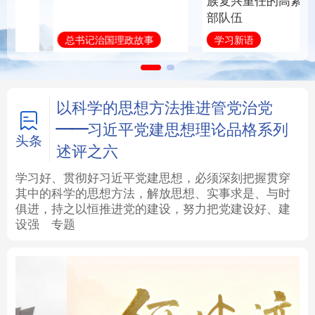
族复兴重任的高素质干
部队伍
法律
中央文件
金融
汽车
总书记治国理政故事
学习新语
食品
人居
信息化
数字经济
学术中国
乡村振兴
银龄
溯源中国
以科学的思想方法推进管党治党
——习近平党建思想理论品格系列
城市
旅游
能源
会展
头条
述评之六
彩票
娱乐
时尚
悦读
学习好、贯彻好习近平党建思想，必须深刻把握贯穿
其中的科学的思想方法，解放思想、实事求是、与时
俱进，持之以恒推进党的建设，努力把党建设好、建
公益
一带一路
亚太网
上市公司
设强
专题
文化产业
地方频道