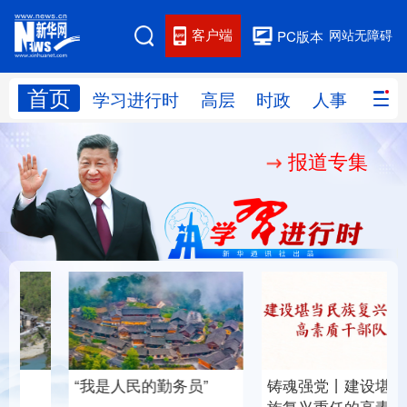
客户端
网站无障碍
PC版本
首页
网站地图
学习进行时
高层
时政
人事
国际
报道专集
学习进行时
高层
时政
人事
国际
财经
网评
港澳
台湾
思客智库
全球连线
教育
科技
科创
量子
体育
文化
书画
健康
军事
“我是人民的勤务员”
铸魂强党丨建设堪当民
访谈
视频
图片
政务