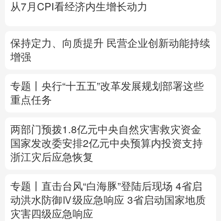
从7月CPI看经济内生增长动力
多语种频道
保持定力、向质提升 民营企业创新动能持续
English
Español
Français
عربى
增强
Русский язык
日本語
한국어
专题丨
央行“十五五”改革发展规划部署这些
Deutsch
Português
重点任务
两部门预拨1.8亿元中央自然灾害救灾资金
国家发改委安排2亿元中央预算内投资支持
浙江灾后应急恢复
专题丨
直击台风“白海豚”登陆后现场
4省启
动洪水防御Ⅳ级应急响应
3省启动国家地质
灾害四级应急响应