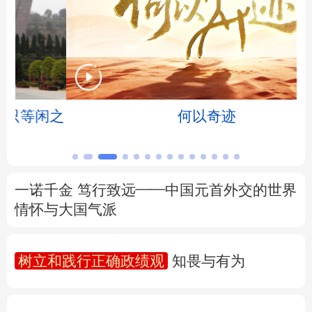
北京
天津
河北
山西
辽宁
吉林
上海
江苏
浙江
安徽
福建
江西
之
何以奇迹
山东
河南
湖北
湖南
广东
广西
海南
重庆
一诺千金 笃行致远——中国元首外交的世界
四川
贵州
云南
西藏
情怀与大国气派
陕西
甘肃
青海
宁夏
树立和践行正确政绩观
知畏与有为
新疆
内蒙古
黑龙江