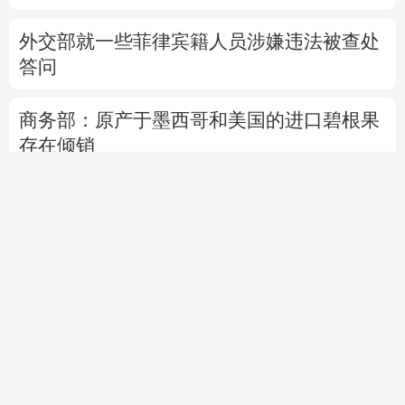
外交部就一些菲律宾籍人员涉嫌违法被查处
答问
商务部：原产于墨西哥和美国的进口碧根果
存在倾销
中国驻日使馆：台湾非国家，不存在“国
格”一说
产业发展开新局丨
烟台汽车产业在变革中赢
得先机
稳就业促就业丨劳务品牌“金名片”拓宽就业
新空间