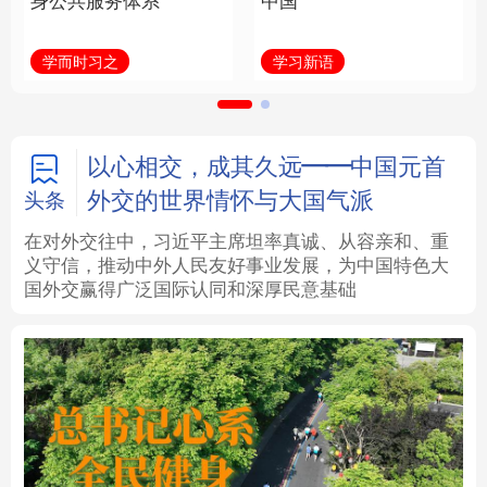
身公共服务体系
中国
法律
中央文件
金融
汽车
学而时习之
学习新语
食品
人居
信息化
数字经济
学术中国
乡村振兴
银龄
溯源中国
以心相交，成其久远——中国元首
外交的世界情怀与大国气派
头条
城市
旅游
能源
会展
在对外交往中，习近平主席坦率真诚、从容亲和、重
义守信，推动中外人民友好事业发展，为中国特色大
彩票
娱乐
时尚
悦读
国外交赢得广泛国际认同和深厚民意基础
公益
一带一路
亚太网
上市公司
文化产业
地方频道