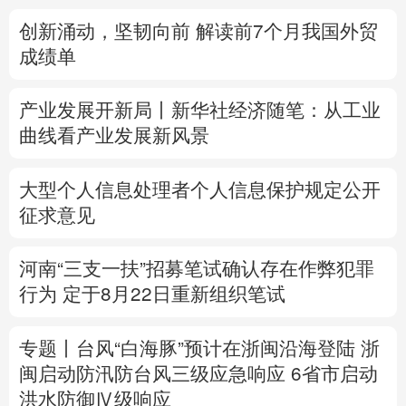
创新涌动，坚韧向前 解读前7个月我国外贸
多语种频道
成绩单
English
Español
Français
عربى
产业发展开新局丨
新华社经济随笔：从工业
Русский язык
日本語
한국어
曲线看产业发展新风景
Deutsch
Português
大型个人信息处理者个人信息保护规定公开
征求意见
河南“三支一扶”招募笔试确认存在作弊犯罪
行为
定于8月22日重新组织笔试
专题丨
台风“白海豚”预计在浙闽沿海登陆
浙
闽启动防汛防台风三级应急响应
6省市启动
洪水防御Ⅳ级响应