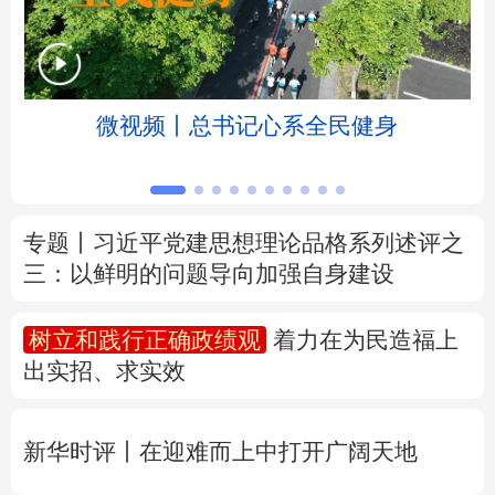
北京
天津
河北
山西
辽宁
吉林
上海
江苏
微视频丨总书记心系全民健身
浙江
安徽
福建
江西
山东
河南
湖北
湖南
专题丨
习近平党建思想理论品格系列述评之
三：以鲜明的问题导向加强自身建设
广东
广西
海南
重庆
四川
贵州
云南
西藏
树立和践行正确政绩观
着力在为民造福上
出实招、求实效
陕西
甘肃
青海
宁夏
新疆
内蒙古
黑龙江
新华时评丨在迎难而上中打开广阔天地