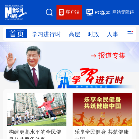
客户端
网站无障碍
PC版本
首页
网站地图
学习进行时
高层
时政
人事
国际
报道专集
学习进行时
高层
时政
人事
国际
财经
网评
港澳
台湾
思客智库
全球连线
教育
科技
科创
量子
体育
文化
书画
健康
军事
构建更高水平的全民健
乐享全民健身 共筑健康
访谈
视频
图片
政务