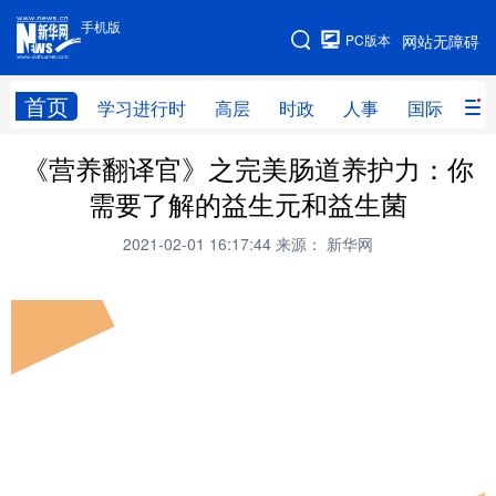
手机版
手机版
PC版本
网站无障碍
网站地图
首页
学习进行时
高层
时政
人事
国际
财
《营养翻译官》之完美肠道养护力：你
学习进行时
高层
时政
人事
需要了解的益生元和益生菌
国际
财经
网评
港澳
2021-02-01 16:17:44
来源： 新华网
台湾
思客智库
全球连线
教育
科技
科创
量子
体育
文化
书画
健康
军事
访谈
视频
图片
政务
法律
中央文件
金融
汽车
食品
人居
信息化
数字经济