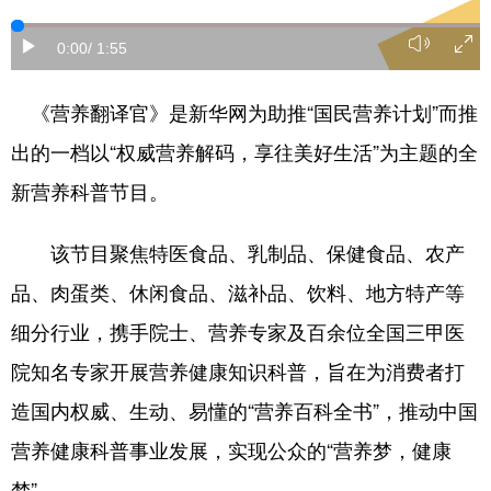
学术中国
乡村振兴
银龄
溯源中国
0:00
/ 1:55
城市
旅游
能源
会展
《营养翻译官》是新华网为助推“国民营养计划”而推
彩票
娱乐
时尚
悦读
出的一档以“权威营养解码，享往美好生活”为主题的全
公益
一带一路
亚太网
上市公司
新营养科普节目。
文化产业
该节目聚焦特医食品、乳制品、保健食品、农产
品、肉蛋类、休闲食品、滋补品、饮料、地方特产等
地方频道
细分行业，携手院士、营养专家及百余位全国三甲医
北京
天津
河北
山西
院知名专家开展营养健康知识科普，旨在为消费者打
辽宁
吉林
上海
江苏
造国内权威、生动、易懂的“营养百科全书”，推动中国
营养健康科普事业发展，实现公众的“营养梦，健康
浙江
安徽
福建
江西
梦”。