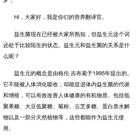
山东
河南
湖北
湖南
广东
广西
海南
重庆
Hi，大家好，我是你们的营养翻译官。
四川
贵州
云南
西藏
益生菌现在已经被大家所熟知，但益生元这个词
陕西
甘肃
青海
宁夏
还处于比较陌生的状态。益生元和益生菌的关系是什
新疆
内蒙古
黑龙江
么呢？
益生元的概念是由格伦·吉布索于1995年提出的。
多语种频道
它不能被人体消化吸收，却能促进体内益生菌的代谢
English
Español
Français
عربى
和增殖，可以有效改善人体健康的有机物质。包括低
Русский язык
日本語
한국어
聚果糖、大豆低聚糖、菊粉、云芝多糖、蛋白质水解
物以及一部分天然植物等，这些都能作为益生元使
Deutsch
Português
用。