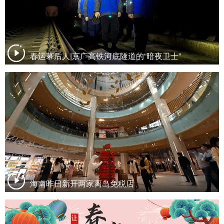
春运幕后人|京广高铁河底隧道的“暗夜卫士”
海南昨日新开两家离岛免税店