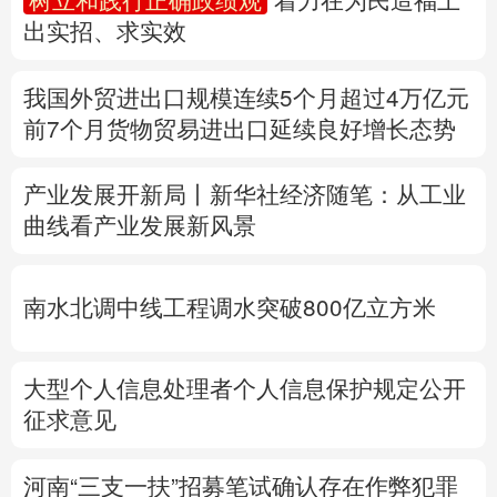
多语种频道
产业发展开新局丨
新华社经济随笔：从工业
曲线看产业发展新风景
English
Español
Français
عربى
Русский язык
日本語
한국어
南水北调中线工程调水突破800亿立方米
Deutsch
Português
大型个人信息处理者个人信息保护规定公开
征求意见
河南“三支一扶”招募笔试确认存在作弊犯罪
行为
定于8月22日重新组织笔试
专题丨
台湾发布“白海豚”海上警报
浙江防台
风Ⅲ级响应
北京将迎短时强降水
河北暴雨