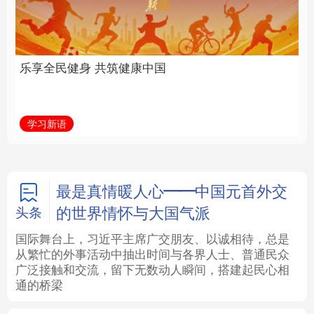
中国
全面振兴
法律
中央文件
金融
汽车
学习新语
习近平总书记关切事
食品
人居
信息化
数字经济
学术中国
乡村振兴
银龄
溯源中国
最是真情暖人心——中国元首外交
的世界情怀与大国气派
头条
城市
旅游
能源
会展
国际舞台上，习近平主席广交朋友、以诚相待，总是
从繁忙的外事活动中抽出时间与各界人士、普通民众
彩票
娱乐
时尚
悦读
广泛接触和交流，留下无数动人瞬间，搭建起民心相
通的桥梁
公益
一带一路
亚太网
上市公司
文化产业
地方频道