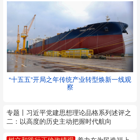
北京
天津
河北
山西
辽宁
吉林
上海
江苏
“十五五”开局之年传统产业转型焕新一线观
浙江
安徽
福建
江西
察
山东
河南
湖北
湖南
专题丨
习近平党建思想理论品格系列述评之
广东
广西
海南
重庆
二：以高度的历史主动把握时代航向
四川
贵州
云南
西藏
树立和践行正确政绩观
着力在为民造福上
陕西
甘肃
青海
宁夏
出实招、求实效
新疆
内蒙古
黑龙江
我国外贸进出口规模连续5个月超过4万亿元
前7个月货物贸易进出口延续良好增长态势