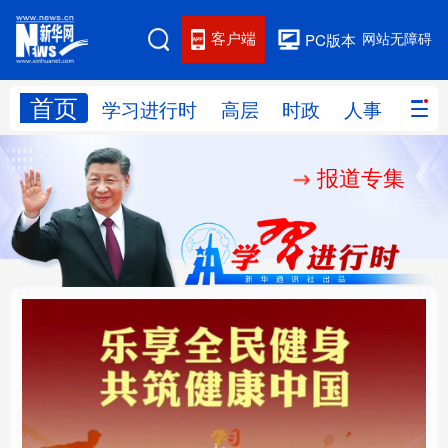
客户端
网站无障碍
PC版本
首页
网站地图
学习进行时
高层
时政
人事
国际
报道专集
学习进行时
高层
时政
人事
国际
财经
网评
港澳
台湾
思客智库
全球连线
教育
科技
科创
量子
体育
文化
书画
健康
军事
乐享全民健身 共筑健康
厚植营商沃土推动东北
访谈
视频
图片
政务