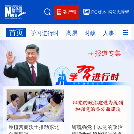
客户端
网站无障碍
PC版本
首页
网站地图
学习进行时
高层
时政
人事
国际
报道专集
学习进行时
高层
时政
人事
国际
财经
网评
港澳
台湾
思客智库
全球连线
教育
科技
科创
量子
体育
文化
书画
健康
军事
厚植营商沃土推动东北
铸魂强党丨以党的政治
访谈
视频
图片
政务