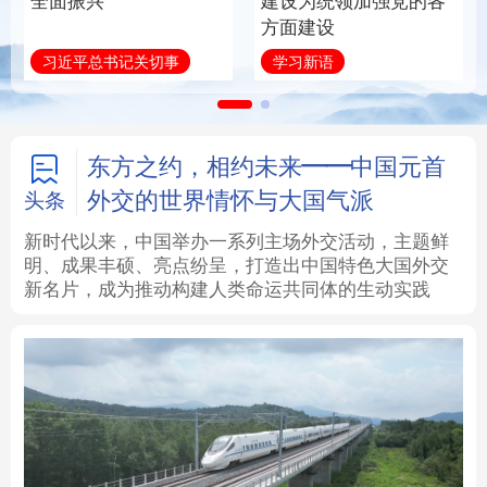
全面振兴
建设为统领加强党的各
方面建设
法律
中央文件
金融
汽车
习近平总书记关切事
学习新语
食品
人居
信息化
数字经济
学术中国
乡村振兴
银龄
溯源中国
东方之约，相约未来——中国元首
外交的世界情怀与大国气派
头条
城市
旅游
能源
会展
新时代以来，中国举办一系列主场外交活动，主题鲜
明、成果丰硕、亮点纷呈，打造出中国特色大国外交
彩票
娱乐
时尚
悦读
新名片，成为推动构建人类命运共同体的生动实践
公益
一带一路
亚太网
上市公司
文化产业
地方频道