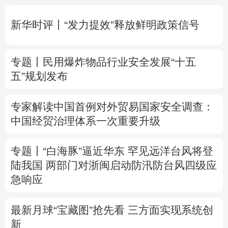
多语种频道
新华时评丨“发力提效”释放鲜明政策信号
English
Español
Français
عربى
专题丨
民用爆炸物品行业安全发展“十五
Русский язык
日本語
한국어
五”规划发布
Deutsch
Português
专家解读中国首例对外贸易国家安全调查：
中国经贸治理体系一次重要升级
专题丨
“白海豚”逼近华东 罕见远洋台风将登
陆我国
两部门对浙闽启动防汛防台风四级应
急响应
最新月球“宝藏图”抢先看
三方面实现系统创
新