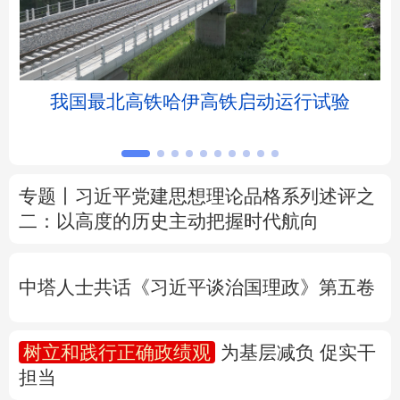
北京
天津
河北
山西
辽宁
吉林
上海
江苏
我国最北高铁哈伊高铁启动运行试验
浙江
安徽
福建
江西
山东
河南
湖北
湖南
专题丨
习近平党建思想理论品格系列述评之
二：以高度的历史主动把握时代航向
广东
广西
海南
重庆
四川
贵州
云南
西藏
中塔人士共话《习近平谈治国理政》第五卷
陕西
甘肃
青海
宁夏
树立和践行正确政绩观
为基层减负 促实干
新疆
内蒙古
黑龙江
担当